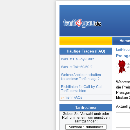
Home
tarif4you
Häufige Fragen (FAQ)
Preisg
Was ist Call-by-Call?
Was ist Takt 60/60 ?
Welche Anbieter schalten
kostenlose Tarifansage?
Während 
Richtlinien für Call-by-Call
die Prei
Tarifübersichten
Preisgar
mehr FAQs
klicken 
Aktuell 
Tarifrechner
Geben Sie Vorwahl und/ oder
Rufnummer ein, um günstigen
Tarif zu finden: