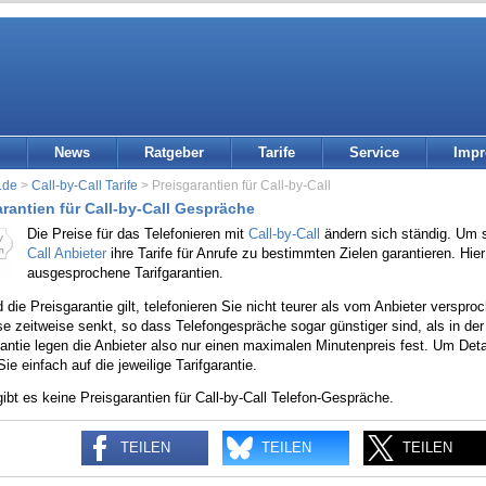
News
Ratgeber
Tarife
Service
Imp
.de
>
Call-by-Call Tarife
> Preisgarantien für Call-by-Call
arantien für Call-by-Call Gespräche
Die Preise für das Telefonieren mit
Call-by-Call
ändern sich ständig. Um so
Call Anbieter
ihre Tarife für Anrufe zu bestimmten Zielen garantieren. Hier
ausgesprochene Tarifgarantien.
die Preisgarantie gilt, telefonieren Sie nicht teurer als vom Anbieter verspro
se zeitweise senkt, so dass Telefongespräche sogar günstiger sind, als in der
antie legen die Anbieter also nur einen maximalen Minutenpreis fest. Um Detai
Sie einfach auf die jeweilige Tarifgarantie.
gibt es keine Preisgarantien für Call-by-Call Telefon-Gespräche.
TEILEN
TEILEN
TEILEN