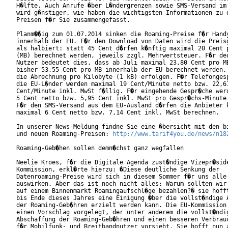
H�lfte. Auch Anrufe �ber L�ndergrenzen sowie SMS-Versand im 
wird g�nstiger. wie haben die wichtigsten Informationen zu d
Preisen f�r Sie zusammengefasst.

Planm��ig zum 01.07.2014 sinken die Roaming-Preise f�r Handy
innerhalb der EU. F�r den Download von Daten wird die Preisg
als halbiert: statt 45 Cent d�rfen k�nftig maximal 20 Cent p
(MB) berechnet werden, jeweils zzgl. Mehrwertsteuer. F�r deu
Nutzer bedeutet dies, dass ab Juli maximal 23,80 Cent pro MB
bisher 53,55 Cent pro MB innerhalb der EU berechnet werden. 
die Abrechnung pro Kilobyte (1 kB) erfolgen. F�r Telefongesp
die EU-L�nder werden maximal 19 Cent/Minute netto bzw. 22,61
Cent/Minute inkl. MwSt f�llig. F�r eingehende Gespr�che werd
5 Cent netto bzw. 5,95 Cent inkl. MwSt pro Gespr�chs-Minute 
F�r den SMS-Versand aus dem EU-Ausland d�rfen die Anbieter k
maximal 6 Cent netto bzw. 7,14 Cent inkl. MwSt berechnen.

In unserer News-Meldung findne Sie eine �bersicht mit den bi
und neuen Roaming-Preisen: 
http://www.tarif4you.de/news/n18
Roaming-Geb�hen sollen demn�chst ganz wegfallen

Neelie Kroes, f�r die Digitale Agenda zust�ndige Vizepr�side
Kommission, erkl�rte hierzu: �Diese deutliche Senkung der

Datenroaming-Preise wird sich in diesem Sommer f�r uns alle 
auswirken. Aber das ist noch nicht alles: Warum sollten wir 
auf einem Binnenmarkt Roamingaufschl�ge bezahlen?� sie hofft
bis Ende dieses Jahres eine Einigung �ber die vollst�ndige A
der Roaming-Geb�hren erzielt werden kann. Die EU-Kommission 
einen Vorschlag vorgelegt, der unter anderem die vollst�ndig
Abschaffung der Roaming-Geb�hren und einen besseren Verbrauc
f�r Mobilfunk- und Breitbandnutzer vorsieht. Sie hofft nun a