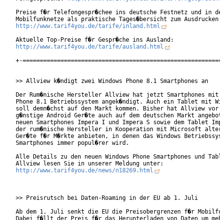
Preise f�r Telefongespr�chee ins deutsche Festnetz und in de
http://www.tarif4you.de/tarife/inland.html
http://www.tarif4you.de/tarife/ausland.html
+-==========================================================
>> Allview k�ndigt zwei Windows Phone 8.1 Smartphones an

Der Rum�nische Hersteller Allview hat jetzt Smartphones mit 
Phone 8.1 Betriebssystem angek�ndigt. Auch ein Tablet mit Wi
soll demn�chst auf den Markt kommen. Bisher hat Allview vor 
g�nstige Android Ger�te auch auf dem deutschen Markt angebot
neuen Smartphones Impera I und Impera S sowie dem Tablet Imp
der rum�nische Hersteller in Kooperation mit Microsoft alter
Ger�te f�r M�rkte anbieten, in denen das Windows Betriebssys
Smartphones immer popul�rer wird.

Alle Details zu den neuen Windows Phone Smartphones und Tabl
http://www.tarif4you.de/news/n18269.html
>> Preisrutsch bei Daten-Roaming in der EU ab 1. Juli

Ab dem 1. Juli senkt die EU die Preisobergrenzen f�r Mobilfu
Dabei f�llt der Preis f�r das Herunterladen von Daten um meh