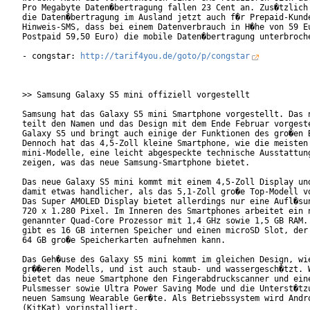
Pro Megabyte Daten�bertragung fallen 23 Cent an. Zus�tzlich 
die Daten�bertragung im Ausland jetzt auch f�r Prepaid-Kunde
Hinweis-SMS, dass bei einem Datenverbrauch in H�he von 59 Eu
Postpaid 59,50 Euro) die mobile Daten�bertragung unterbroche
- congstar: 
http://tarif4you.de/goto/p/congstar
>> Samsung Galaxy S5 mini offiziell vorgestellt

Samsung hat das Galaxy S5 mini Smartphone vorgestellt. Das n
teilt den Namen und das Design mit dem Ende Februar vorgeste
Galaxy S5 und bringt auch einige der Funktionen des gro�en B
Dennoch hat das 4,5-Zoll kleine Smartphone, wie die meisten

mini-Modelle, eine leicht abgespeckte technische Ausstattung
zeigen, was das neue Samsung-Smartphone bietet.

Das neue Galaxy S5 mini kommt mit einem 4,5-Zoll Display und
damit etwas handlicher, als das 5,1-Zoll gro�e Top-Modell vo
Das Super AMOLED Display bietet allerdings nur eine Aufl�sun
720 x 1.280 Pixel. Im Inneren des Smartphones arbeitet ein n
genannter Quad-Core Prozessor mit 1,4 GHz sowie 1,5 GB RAM. 
gibt es 16 GB internen Speicher und einen microSD Slot, der 
64 GB gro�e Speicherkarten aufnehmen kann.

Das Geh�use des Galaxy S5 mini kommt im gleichen Design, wie
gr��eren Modells, und ist auch staub- und wassergesch�tzt. W
bietet das neue Smartphone den Fingerabdruckscanner und eine
Pulsmesser sowie Ultra Power Saving Mode und die Unterst�tzu
neuen Samsung Wearable Ger�te. Als Betriebssystem wird Andro
(KitKat) vorinstalliert.
