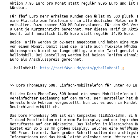
Aktion 7,95 Euro pro Monat statt regul�r 9,95 Euro und ist m
k�ndbar.

F�r f�nf Euro mehr erhalten Kunden den �Flat XS 500 plus�. H
eine Flatrate zum Telefonieren in alle deutschen Netze im Gr
enthalten. Dazu kommen 500 MB Datenvolumen. F�r den SMS-Vers
9 Cent je Kurznachricht berechnet. Wer diesen Tarif im Aktio
bucht, zahl monatlich 12,95 Euro statt regul�r 14,95 Euro.

Beide Tarife werden im o2-Netz angeboten und haben eine Mind
von einem Monat. Damit sind die Tarife auch flexible k�ndbar
Aktionspreis bleibt so lange g�ltig, wie der Tarif genutzt w
helloMobil. Bei Bestellung werden bei beiden Tarifen einmali
Euro als Anschlusspreis gerechnet.

- helloMobil: 
http://tarif4you.de/goto/p/helloMobil
>> Doro PhoneEasy 508: Einfach-Mobiltelefon f�r unter 40 Eur
Mit dem Doro PhoneEasy 508 kommt ein neues Mobiltelefon mit

vereinfachter Bedienung auf den Markt. Der Hersteller hat da
bereits Ende Februar vorgestellt. Nun ist es auch im Handel 
Deutschland erh�ltlich.

Das Doro PhoneEasy 508 ist ein kompaktes (118x53x13mm, 81 Gr
Triband-Mobitlelefon mit einem Farbdisplay und der typischen
Notruftaste auf der R�ckseite. Das Telefon im klassischen Ba
bietet ein 35 x 28 mm gro�es Display, welches eine Aufl�sung
160 Pixel liefert. Dank gro�er Schrift sollen die wichtigste
Informationen und das Men� leicht ablesbar sein. Weiterhin s