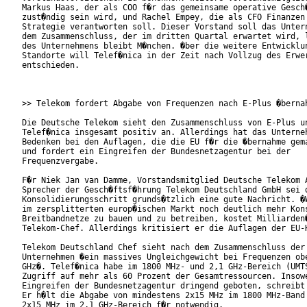
Markus Haas, der als COO f�r das gemeinsame operative Gesch�
zust�ndig sein wird, und Rachel Empey, die als CFO Finanzen 
Strategie verantworten soll. Dieser Vorstand soll das Untern
dem Zusammenschluss, der im dritten Quartal erwartet wird, l
des Unternehmens bleibt M�nchen. �ber die weitere Entwicklun
Standorte will Telef�nica in der Zeit nach Vollzug des Erwer
entschieden.

>> Telekom fordert Abgabe von Frequenzen nach E-Plus �bernah
Die Deutsche Telekom sieht den Zusammenschluss von E-Plus un
Telef�nica insgesamt positiv an. Allerdings hat das Unterneh
Bedenken bei den Auflagen, die die EU f�r die �bernahme gema
und fordert ein Eingreifen der Bundesnetzagentur bei der

Frequenzvergabe.

F�r Niek Jan van Damme, Vorstandsmitglied Deutsche Telekom A
Sprecher der Gesch�ftsf�hrung Telekom Deutschland GmbH sei d
Konsolidierungsschritt grunds�tzlich eine gute Nachricht. �W
im zersplitterten europ�ischen Markt noch deutlich mehr Kons
Breitbandnetze zu bauen und zu betreiben, kostet Milliarden�
Telekom-Chef. Allerdings kritisiert er die Auflagen der EU-K
Telekom Deutschland Chef sieht nach dem Zusammenschluss der 
Unternehmen �ein massives Ungleichgewicht bei Frequenzen obe
GHz�. Telef�nica habe im 1800 MHz- und 2,1 GHz-Bereich (UMTS
Zugriff auf mehr als 60 Prozent der Gesamtressourcen. Insowe
Eingreifen der Bundesnetzagentur dringend geboten, schreibt 
Er h�lt die Abgabe von mindestens 2x15 MHz im 1800 MHz-Band 
2x15 MHz im 2,1 GHz-Bereich f�r notwendig.
