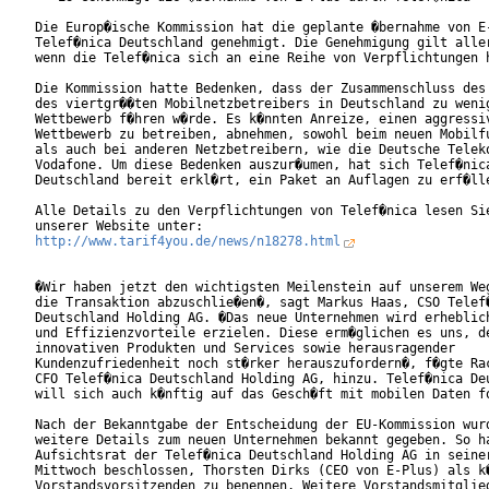
Die Europ�ische Kommission hat die geplante �bernahme von E-
Telef�nica Deutschland genehmigt. Die Genehmigung gilt aller
wenn die Telef�nica sich an eine Reihe von Verpflichtungen h
Die Kommission hatte Bedenken, dass der Zusammenschluss des 
des viertgr��ten Mobilnetzbetreibers in Deutschland zu wenig
Wettbewerb f�hren w�rde. Es k�nnten Anreize, einen aggressiv
Wettbewerb zu betreiben, abnehmen, sowohl beim neuen Mobilfu
als auch bei anderen Netzbetreibern, wie die Deutsche Teleko
Vodafone. Um diese Bedenken auszur�umen, hat sich Telef�nica
Deutschland bereit erkl�rt, ein Paket an Auflagen zu erf�lle
Alle Details zu den Verpflichtungen von Telef�nica lesen Sie
http://www.tarif4you.de/news/n18278.html
�Wir haben jetzt den wichtigsten Meilenstein auf unserem Weg
die Transaktion abzuschlie�en�, sagt Markus Haas, CSO Telef�
Deutschland Holding AG. �Das neue Unternehmen wird erheblich
und Effizienzvorteile erzielen. Diese erm�glichen es uns, de
innovativen Produkten und Services sowie herausragender

Kundenzufriedenheit noch st�rker herauszufordern�, f�gte Rac
CFO Telef�nica Deutschland Holding AG, hinzu. Telef�nica Deu
will sich auch k�nftig auf das Gesch�ft mit mobilen Daten fo
Nach der Bekanntgabe der Entscheidung der EU-Kommission wurd
weitere Details zum neuen Unternehmen bekannt gegeben. So ha
Aufsichtsrat der Telef�nica Deutschland Holding AG in seiner
Mittwoch beschlossen, Thorsten Dirks (CEO von E-Plus) als k�
Vorstandsvorsitzenden zu benennen. Weitere Vorstandsmitglied