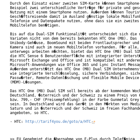
Durch den Einsatz einer zweiten SIM-Karte k�nnen Smartphone-
Beispiel zwei unterschiedliche Vertr�ge f�r private und gesc
Nutzung mit einem Smartphone nutzen. Au�erdem k�nnen Tourist
Gesch�ftsreisende damit im Ausland g�nstige lokale Mobilfunk
Telefonie und Datenpakete nutzen, ohne dass sie ein zweites

Mobiltelefon ben�tigen.

Bis auf die Dual-SIM Funktionalit�t unterscheidet sich die n
Variaten nicht von dem bereits bekannten HTC One (M8). Das

Unibody-Geh�use, BoomSound mit beiden Frontlautsprecher und 
Kamera sind auch im neuen Mobiltelefon vorhanden. F�r alle, 
unterwegs arbeiten m�chten, bietet das HTC One (M8) Dual SIM
die HTC Sense 6 Benutzeroberfl�che mit integrierter Unterst�
Microsoft Exchange und Office und ist kompatibel mit anderen
Microsoft-Anwendungen wie Office 365 und Lync Instant Messag
Au�erdem unterst�tzt das HTC One (M8) Dual SIM Unternehmensf
wie integrierte Verschl�sselung, sichere Verbindungen, siche
Passw�rter, Remote-Datenl�schung und flexible Mobile Device 
(MDM)-L�sungen.

Das HTC One (M8) Dual SIM soll bereits ab der kommenden Woch
Deutschland, �sterreich und der Schweiz zu einem Preis von 6
bzw. 799,- CHF (Preisempfehlung) in der Farbe Gunmetal Grey 
sein. In Deutschland wird das Ger�t in den M�rkten von Media
Saturn und in �sterreich und der Schweiz im freien Fachhande
angeboten, so HTC.

- HTC: 
http://tarif4you.de/goto/a/HTC
>> EU Genehmigt die �bernahme von E-Plus durch Telef�nica
