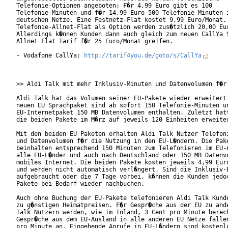
Telefonie-Optionen angeboten: F�r 4,99 Euro gibt es 100

Telefonie-Minuten und f�r 14,99 Euro 500 Telefonie-Minuten i
deutschen Netze. Eine Festnetz-Flat kostet 9,99 Euro/Monat. 
Telefonie-Allnet-Flat als Option werden zus�tzlich 20,00 Eur
Allerdings k�nnen Kunden dann auch gleich zum neuen CallYa S
Allnet Flat Tarif f�r 25 Euro/Monat greifen.

- Vodafone CallYa: 
http://tarif4you.de/goto/s/CallYa
>> Aldi Talk mit mehr Inklusiv-Minuten und Datenvolumen f�r 
Aldi Talk hat das Volumen seiner EU-Pakete wieder erweitert.
neuen EU Sprachpaket sind ab sofort 150 Telefonie-Minuten un
EU-Internetpaket 150 MB Datenvolumen enthalten. Zuletzt hatt
die beiden Pakete im M�rz auf jeweils 120 Einheiten erweiter
Mit den beiden EU Paketen erhalten Aldi Talk Nutzer Telefoni
und Datenvolumen f�r die Nutzung in den EU-L�ndern. Die Pake
beinhalten entsprechend 150 Minuten zum Telefonieren im EU-A
alle EU-L�nder und auch nach Deutschland oder 150 MB Datenvo
mobiles Internet. Die beiden Pakete kosten jeweils 4,99 Euro
und werden nicht automatisch verl�ngert. Sind die Inklusiv-E
aufgebraucht oder die 7 Tage vorbei, k�nnen die Kunden jedoc
Pakete bei Bedarf wieder nachbuchen.

Auch ohne Buchung der EU-Pakete telefonieren Aldi Talk Kunde
zu g�nstigen Heimatpreisen. F�r Gespr�che aus der EU zu ande
Talk Nutzern werden, wie im Inland, 3 Cent pro Minute berech
Gespr�che aus dem EU-Ausland in alle anderen EU Netze fallen
pro Minute an. Eingehende Anrufe in EU-L�ndern sind kostenlo