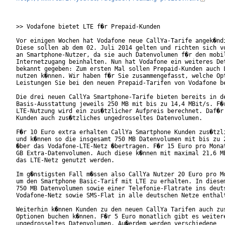
>> Vodafone bietet LTE f�r Prepaid-Kunden

Vor einigen Wochen hat Vodafone neue CallYa-Tarife angek�ndi
Diese sollen ab dem 02. Juli 2014 gelten und richten sich vo
an Smartphone-Nutzer, da sie auch Datenvolumen f�r den mobil
Internetzugang beinhalten. Nun hat Vodafone ein weiteres Det
bekannt gegeben: Zum ersten Mal sollen Prepaid-Kunden auch L
nutzen k�nnen. Wir haben f�r Sie zusammengefasst, welche Opt
Leistungen Sie bei den neuen Prepaid-Tarifen von Vodafone be
Die drei neuen CallYa Smartphone-Tarife bieten bereits in de
Basis-Ausstattung jeweils 250 MB mit bis zu 14,4 MBit/s. F�r
LTE-Nutzung wird ein zus�tzlicher Aufpreis berechnet. Daf�r 
Kunden auch zus�tzliches ungedrosseltes Datenvolumen.

F�r 10 Euro extra erhalten CallYa Smartphone Kunden zus�tzli
und k�nnen so die insgesamt 750 MB Datenvolumen mit bis zu 2
�ber das Vodafone-LTE-Netz �bertragen. F�r 15 Euro pro Monat
GB Extra-Datenvolumen. Auch diese k�nnen mit maximal 21,6 MB
das LTE-Netz genutzt werden.

Im g�nstigsten Fall m�ssen also CallYa Nutzer 20 Euro pro Mo
um den Smartphone Basic-Tarif mit LTE zu erhalten. In diesem
750 MB Datenvolumen sowie einer Telefonie-Flatrate ins deuts
Vodafone-Netz sowie SMS-Flat in alle deutschen Netze enthalt
Weiterhin k�nnen Kunden zu den neuen CallYa Tarifen auch zus
Optionen buchen k�nnen. F�r 5 Euro monatlich gibt es weitere
ungedrosseltes Datenvolumen. Au�erdem werden verschiedene
