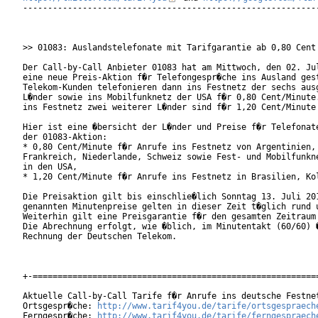
------------------------------------------------------------
>> 01083: Auslandstelefonate mit Tarifgarantie ab 0,80 Cent 
Der Call-by-Call Anbieter 01083 hat am Mittwoch, den 02. Jul
eine neue Preis-Aktion f�r Telefongespr�che ins Ausland gest
Telekom-Kunden telefonieren dann ins Festnetz der sechs ausg
L�nder sowie ins Mobilfunknetz der USA f�r 0,80 Cent/Minute.
ins Festnetz zwei weiterer L�nder sind f�r 1,20 Cent/Minute 
Hier ist eine �bersicht der L�nder und Preise f�r Telefonate
der 01083-Aktion: 

* 0,80 Cent/Minute f�r Anrufe ins Festnetz von Argentinien, 
Frankreich, Niederlande, Schweiz sowie Fest- und Mobilfunkne
in den USA,

* 1,20 Cent/Minute f�r Anrufe ins Festnetz in Brasilien, Kol
Die Preisaktion gilt bis einschlie�lich Sonntag 13. Juli 201
genannten Minutenpreise gelten in dieser Zeit t�glich rund u
Weiterhin gilt eine Preisgarantie f�r den gesamten Zeitraum 
Die Abrechnung erfolgt, wie �blich, im Minutentakt (60/60) �
Rechnung der Deutschen Telekom.

+-==========================================================
Aktuelle Call-by-Call Tarife f�r Anrufe ins deutsche Festnet
Ortsgespr�che: 
http://www.tarif4you.de/tarife/ortsgespraech
Ferngespr�che: 
http://www.tarif4you.de/tarife/ferngespraech