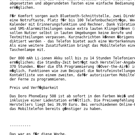
abgesetzten und abgerundeten Tasten eine einfache Bedienung

erm�glichen.

F�r Komfort sorgen auch Bluetooth-Schnittstelle, zwei Direkt
eine Notruftaste, Platz f�r bis 100 Telefonbucheintr�ge, Wec
Kalender mit Erinnerungsfunktion und Rechner. Dank Vibration
und SMS-Alarmmitteilungen sowie extra lauten Klingelt�nen (>
sollen Nutzer selbst in lauten Umgebungen keine Anrufe und

Textmitteilungen verpassen. Kurznachrichten k�nnen �brigens 
diktiert werden - das Telefon bietet auch eine Worterkennung
Als eine weitere Zusatzfunktion bringt das Mobiltelefon eine
Taschenlampe mit.

Der 800 mAh Li-ionen Akku soll bis zu 14 Stunden Telefoniere
erm�glichen; die Standby-Zeit betr�gt nach Hersteller-Angabe
370 Stunden. �ber die OTA Programmierung (�Over-the-Air�) is
m�glich, Funktionen wie zum Beispiel die Notrufeinstellungen
Kontaktliste von einem zweiten, daf�r autorisierten Mobiltel
der Ferne zu programmieren.

Preis und Verf�gbarkeit

Das Doro PhoneEasy 508 ist ab sofort in den Farben Wei� und 
inklusive einer Ladestation erh�ltlich. Die Preisempfehlung 
Herstellers liegt bei 39,99 Euro. Bei verschiedenen Online-H
das Mobiltelefon bereits g�nstiger zu haben.

----------

Das war es f�r diese Woche.
