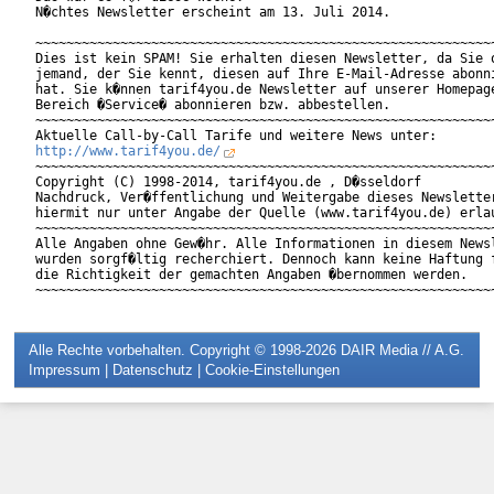
N�chtes Newsletter erscheint am 13. Juli 2014.

~~~~~~~~~~~~~~~~~~~~~~~~~~~~~~~~~~~~~~~~~~~~~~~~~~~~~~~~~~~~
Dies ist kein SPAM! Sie erhalten diesen Newsletter, da Sie o
jemand, der Sie kennt, diesen auf Ihre E-Mail-Adresse abonni
hat. Sie k�nnen tarif4you.de Newsletter auf unserer Homepage
Bereich �Service� abonnieren bzw. abbestellen.

~~~~~~~~~~~~~~~~~~~~~~~~~~~~~~~~~~~~~~~~~~~~~~~~~~~~~~~~~~~~
http://www.tarif4you.de/
~~~~~~~~~~~~~~~~~~~~~~~~~~~~~~~~~~~~~~~~~~~~~~~~~~~~~~~~~~~~
Copyright (C) 1998-2014, tarif4you.de , D�sseldorf

Nachdruck, Ver�ffentlichung und Weitergabe dieses Newsletter
hiermit nur unter Angabe der Quelle (www.tarif4you.de) erlau
~~~~~~~~~~~~~~~~~~~~~~~~~~~~~~~~~~~~~~~~~~~~~~~~~~~~~~~~~~~~
Alle Angaben ohne Gew�hr. Alle Informationen in diesem Newsl
wurden sorgf�ltig recherchiert. Dennoch kann keine Haftung f
die Richtigkeit der gemachten Angaben �bernommen werden.

Alle Rechte vorbehalten. Copyright © 1998-2026
DAIR Media // A.G.
Impressum
|
Datenschutz
|
Cookie-Einstellungen