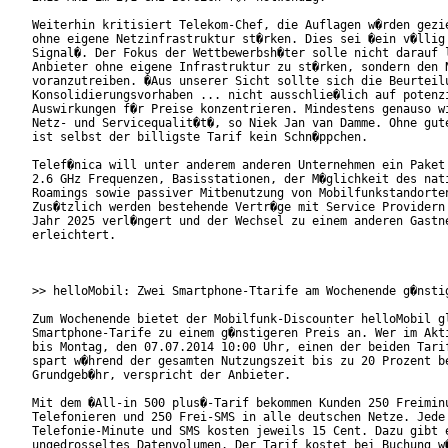
Weiterhin kritisiert Telekom-Chef, die Auflagen w�rden gezie
ohne eigene Netzinfrastruktur st�rken. Dies sei �ein v�llig 
Signal�. Der Fokus der Wettbewerbsh�ter solle nicht darauf l
Anbieter ohne eigene Infrastruktur zu st�rken, sondern den N
voranzutreiben. �Aus unserer Sicht sollte sich die Beurteilu
Konsolidierungsvorhaben ... nicht ausschlie�lich auf potenzi
Auswirkungen f�r Preise konzentrieren. Mindestens genauso wi
Netz- und Servicequalit�t�, so Niek Jan van Damme. Ohne gute
ist selbst der billigste Tarif kein Schn�ppchen.

Telef�nica will unter anderem anderen Unternehmen ein Paket 
2.6 GHz Frequenzen, Basisstationen, der M�glichkeit des nati
Roamings sowie passiver Mitbenutzung von Mobilfunkstandorten
Zus�tzlich werden bestehende Vertr�ge mit Service Providern 
Jahr 2025 verl�ngert und der Wechsel zu einem anderen Gastne
erleichtert.

>> helloMobil: Zwei Smartphone-Ttarife am Wochenende g�nstig
Zum Wochenende bietet der Mobilfunk-Discounter helloMobil gl
Smartphone-Tarife zu einem g�nstigeren Preis an. Wer im Akti
bis Montag, den 07.07.2014 10:00 Uhr, einen der beiden Tarif
spart w�hrend der gesamten Nutzungszeit bis zu 20 Prozent be
Grundgeb�hr, verspricht der Anbieter.

Mit dem �All-in 500 plus�-Tarif bekommen Kunden 250 Freiminu
Telefonieren und 250 Frei-SMS in alle deutschen Netze. Jede 
Telefonie-Minute und SMS kosten jeweils 15 Cent. Dazu gibt e
ungedrosseltes Datenvolumen. Der Tarif kostet bei Buchung w�