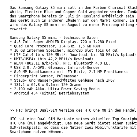
Das Samsung Galaxy S5 mini soll in den Farben Charcoal Black
White, Electric Blue und Copper Gold angeboten werden. Zun�c
das Smartphone bereits in Juli in Russland erh�ltlich sein. 
das Ger�t auch in anderen L�ndern auf den Markt kommen. In D
wird das Galaxy S5 mini in August zu einer Preisempfehlung v
erwartet.

Samsung Galaxy S5 mini - technische Daten

* 4,5-Zoll Super AMOLED Display, 720 x 1.280 Pixel

* Quad Core Prozessor, 1,4 GHz, 1,5 GB RAM

* 16 GB internen Speicher, microSD Slot (bis 64 GB)

* LTE Cat.4 (bis 150 MBit/s Download, bis 50 MBit/s Uplaod)

* UMTS/HSPA+ (bis 42,2 MBit/s Download)

* WLAN (802.11 a/b/g/n), NFC, Bluetooth 4.0 LE,

* USB 2.0, A-GPS, Glonass, Infrarot-Sender

* 8,0-MP-Hauptkaumera mit LED Blitz, 2,1-MP-Frontkamera

* Fingerprint Sensor, Pulsmesser

* Staub- und Wasser-gesch�tztes Geh�use nach IP67

* 131,1 x 64,8 x 9,1mm; 120 Gramm

* 2.100 mAh Akku, Ultra Power Saving Modus

* Android 4.4 (KitKat) Betriebssystem

>> HTC bringt Dual-SIM Version des HTC One M8 in den Handel

HTC hat eine Dual-SIM-Variante seines aktuellen Top-Smartpho
HTC One (M8) angek�ndigt. Das neue Ger�t bietet einen zus�tz
SIM-Steckplatz, so dass die Nutzer zwei Mobilfunktarife mit 
Smartphone nutzen k�nnen.
