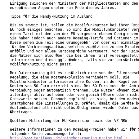
Einigung zwischen den Ministern der Mitgliedstaaten und den

europ�ischen Abgeordneten zum Ende dieses Jahres.

Tipps f�r die Handy-Nutzung im Ausland

Bis es soweit ist, sollen die Mobilfunknutzer bei ihren Reis
EU noch einiges beachten. So sind die Mobilfunkanbieter verp
einen Tarif mit den von der EU vorgeschriebenen Obergrenzen 
Sie haben jedoch auch andere Roaming-Tarife und Optionen im 
Diese sehen zum Teil eine Grundgeb�hr vor oder ein einmalige
f�r den Verbindungsaufbau, welches zus�tzlich zu den Minuten
anf�llt und vor allem Kurzgespr�che verteuert. vor der Reise
die Nutzer sich also �ber die bei ihrem Tarif voreingestellt
informieren und diese ggf. �ndern, falls sie zur pers�nliche
Mobilfunknutzung nicht passt.

Bei Datenroaming gibt es zus�tzlich eine von der EU vorgesch
Regelung, die eine Kostenexplosion verhindern soll. Die

Mobilfunkanbieter informieren ihre Kunden, in der Regel per 
Kosten von 50 Euro erreicht sind. Bei 60 Euro muss der Anbie
Verbindung sogar automatisch trennen. Die Nutzer k�nnen dies
allerdings aktiv aufheben oder von gleich h�here oder niedri
Grenzwerte setzen. Dennoch empfiehlt es sich, bei den modern
Smartphones die Einstellungen zu pr�fen, damit die Ger�te be
Auslandsaufenthalt nicht selbst�ndig immer wieder Daten aus 
�bertragen.

Quellen: Mitteilung der EU Kommission sowie der VZ NRW

Weitere Informationen zu den Roaming-Preisen haben wir f�r S
http://www.tarif4you.de/ratgeber/roaming-preise.html