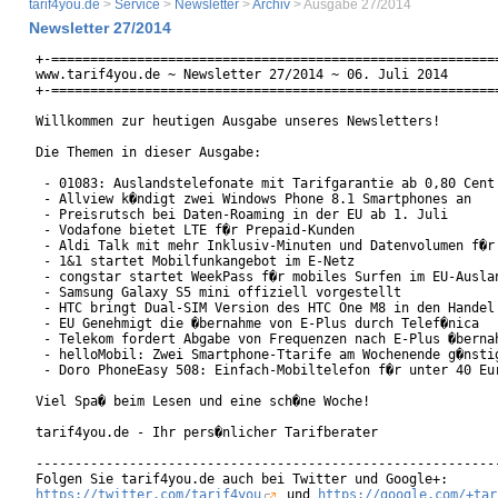
tarif4you.de
>
Service
>
Newsletter
>
Archiv
> Ausgabe 27/2014
Newsletter 27/2014
+-==========================================================
www.tarif4you.de ~ Newsletter 27/2014 ~ 06. Juli 2014

+-==========================================================
Willkommen zur heutigen Ausgabe unseres Newsletters!

Die Themen in dieser Ausgabe:

 - 01083: Auslandstelefonate mit Tarifgarantie ab 0,80 Cent 
 - Allview k�ndigt zwei Windows Phone 8.1 Smartphones an

 - Preisrutsch bei Daten-Roaming in der EU ab 1. Juli

 - Vodafone bietet LTE f�r Prepaid-Kunden

 - Aldi Talk mit mehr Inklusiv-Minuten und Datenvolumen f�r 
 - 1&1 startet Mobilfunkangebot im E-Netz

 - congstar startet WeekPass f�r mobiles Surfen im EU-Auslan
 - Samsung Galaxy S5 mini offiziell vorgestellt

 - HTC bringt Dual-SIM Version des HTC One M8 in den Handel

 - EU Genehmigt die �bernahme von E-Plus durch Telef�nica

 - Telekom fordert Abgabe von Frequenzen nach E-Plus �bernah
 - helloMobil: Zwei Smartphone-Ttarife am Wochenende g�nstig
 - Doro PhoneEasy 508: Einfach-Mobiltelefon f�r unter 40 Eur
Viel Spa� beim Lesen und eine sch�ne Woche!

tarif4you.de - Ihr pers�nlicher Tarifberater

------------------------------------------------------------
https://twitter.com/tarif4you
 und 
https://google.com/+tar