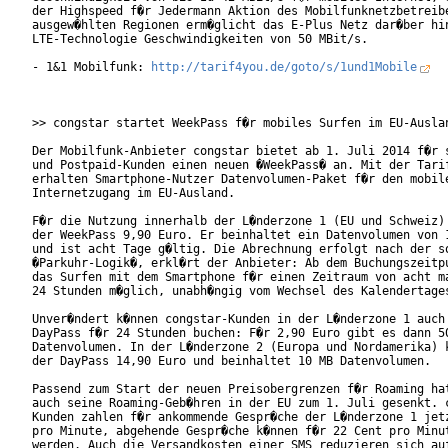
der Highspeed f�r Jedermann Aktion des Mobilfunknetzbetreibe
ausgew�hlten Regionen erm�glicht das E-Plus Netz dar�ber hin
LTE-Technologie Geschwindigkeiten von 50 MBit/s.

- 1&1 Mobilfunk: 
http://tarif4you.de/goto/s/1und1Mobile
>> congstar startet WeekPass f�r mobiles Surfen im EU-Auslan
Der Mobilfunk-Anbieter congstar bietet ab 1. Juli 2014 f�r s
und Postpaid-Kunden einen neuen �WeekPass� an. Mit der Tarif
erhalten Smartphone-Nutzer Datenvolumen-Paket f�r den mobile
Internetzugang im EU-Ausland.

F�r die Nutzung innerhalb der L�nderzone 1 (EU und Schweiz) 
der WeekPass 9,90 Euro. Er beinhaltet ein Datenvolumen von 1
und ist acht Tage g�ltig. Die Abrechnung erfolgt nach der so
�Parkuhr-Logik�, erkl�rt der Anbieter: Ab dem Buchungszeitpu
das Surfen mit dem Smartphone f�r einen Zeitraum von acht ma
24 Stunden m�glich, unabh�ngig vom Wechsel des Kalendertages
Unver�ndert k�nnen congstar-Kunden in der L�nderzone 1 auch 
DayPass f�r 24 Stunden buchen: F�r 2,90 Euro gibt es dann 50
Datenvolumen. In der L�nderzone 2 (Europa und Nordamerika) k
der DayPass 14,90 Euro und beinhaltet 10 MB Datenvolumen.

Passend zum Start der neuen Preisobergrenzen f�r Roaming hat
auch seine Roaming-Geb�hren in der EU zum 1. Juli gesenkt. c
Kunden zahlen f�r ankommende Gespr�che der L�nderzone 1 jetz
pro Minute, abgehende Gespr�che k�nnen f�r 22 Cent pro Minut
werden. Auch die Versandkosten einer SMS reduzieren sich auf