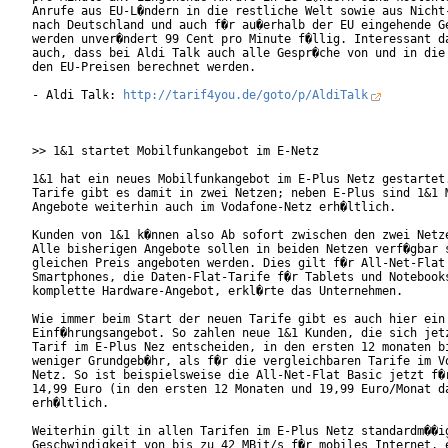
Anrufe aus EU-L�ndern in die restliche Welt sowie aus Nicht-
nach Deutschland und auch f�r au�erhalb der EU eingehende Ge
werden unver�ndert 99 Cent pro Minute f�llig. Interessant da
auch, dass bei Aldi Talk auch alle Gespr�che von und in die 
den EU-Preisen berechnet werden.

- Aldi Talk: 
http://tarif4you.de/goto/p/AldiTalk
>> 1&1 startet Mobilfunkangebot im E-Netz

1&1 hat ein neues Mobilfunkangebot im E-Plus Netz gestartet.
Tarife gibt es damit in zwei Netzen; neben E-Plus sind 1&1 M
Angebote weiterhin auch im Vodafone-Netz erh�ltlich.

Kunden von 1&1 k�nnen also Ab sofort zwischen den zwei Netze
Alle bisherigen Angebote sollen in beiden Netzen verf�gbar s
gleichen Preis angeboten werden. Dies gilt f�r All-Net-Flat 
Smartphones, die Daten-Flat-Tarife f�r Tablets und Notebooks
komplette Hardware-Angebot, erkl�rte das Unternehmen.

Wie immer beim Start der neuen Tarife gibt es auch hier ein

Einf�hrungsangebot. So zahlen neue 1&1 Kunden, die sich jetz
Tarif im E-Plus Nez entscheiden, in den ersten 12 monaten bi
weniger Grundgeb�hr, als f�r die vergleichbaren Tarife im Vo
Netz. So ist beispielsweise die All-Net-Flat Basic jetzt f�r
14,99 Euro (in den ersten 12 Monaten und 19,99 Euro/Monat da
erh�ltlich. 

Weiterhin gilt in allen Tarifen im E-Plus Netz standardm��ig
Geschwindigkeit von bis zu 42 MBit/s f�r mobiles Internet, e