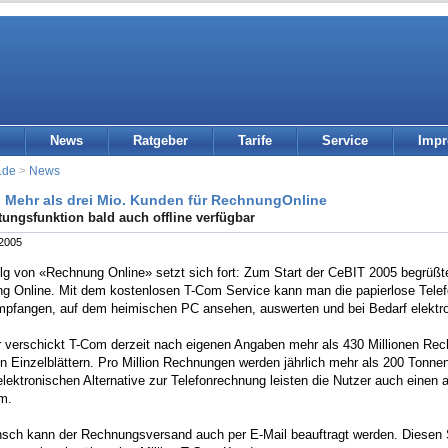
News
Ratgeber
Tarife
Service
Imp
.de
>
News
 Mehr als drei Mio. Kunden für RechnungOnline
ungsfunktion bald auch offline verfügbar
 2005
olg von «Rechnung Online» setzt sich fort: Zum Start der CeBIT 2005 begrüß
g Online. Mit dem kostenlosen T-Com Service kann man die papierlose Telefo
empfangen, auf dem heimischen PC ansehen, auswerten und bei Bedarf elektro
 verschickt T-Com derzeit nach eigenen Angaben mehr als 430 Millionen Rech
en Einzelblättern. Pro Million Rechnungen werden jährlich mehr als 200 Tonnen
elektronischen Alternative zur Telefonrechnung leisten die Nutzer auch einen 
m.
sch kann der Rechnungsversand auch per E-Mail beauftragt werden. Diesen