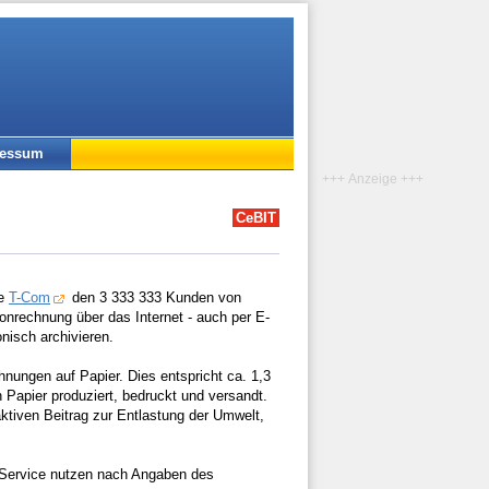
ressum
+++ Anzeige +++
CeBIT
te
T-Com
den 3 333 333 Kunden von
nrechnung über das Internet - auch per E-
nisch archivieren.
nungen auf Papier. Dies entspricht ca. 1,3
 Papier produziert, bedruckt und versandt.
aktiven Beitrag zur Entlastung der Umwelt,
 Service nutzen nach Angaben des