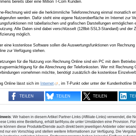
hmens bereits über eine Million T-Com Kunden.
ine-Rechnung wird wie die herkömmliche Telefonrechnung einmal monatlich er
gerufen werden. Dafür steht eine eigene Nutzeroberfläche im Internet zur Ve
ngsfunktionen mit tabellarischen und grafischen Darstellungen ermöglichen ein
utzung. Alle Daten sind dabei verschlüsselt (128bit-SSL3-Standard) und der Z
fizierung möglich.
er eine kostenlose Software sollen die Auswertungsfunktionen von Rechnun
line zur Verfügung stehen.
etzungen für die Nutzung von Rechnung Online sind ein PC mit dem Betriebs
nzugsermächtigung für die Abrechnung der Telefonkosten. Wer mit Rechnung 
erbindungen vornehmen möchte, benötigt zusätzlich die kostenlose Einzelver
g Online lässt sich im
Internet
, im T-Punkt oder unter der Kundenhotline 
TEILEN
TEILEN
TEILEN
TE
inweis
: Wir haben in diesem Artikel Partner-Links (Affiliate-Links) verwendet, die N
iese Links eine Bestellung, erhält tarif4you.de unter Umständen eine Provision. Fü
ie können diese Produkte/Dienste auch direkt beim jeweiligen Anbieter oder woande
ind nur ein Vorschlag und stellen weitere Informationen zur Verfügung. Die Vergütun