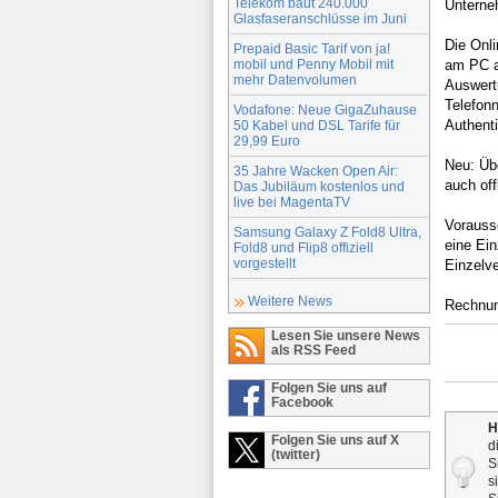
Telekom baut 240.000
Unterne
Glasfaseranschlüsse im Juni
Die Onl
Prepaid Basic Tarif von ja!
mobil und Penny Mobil mit
am PC ab
mehr Datenvolumen
Auswertu
Telefonn
Vodafone: Neue GigaZuhause
Authenti
50 Kabel und DSL Tarife für
29,99 Euro
Neu: Üb
35 Jahre Wacken Open Air:
auch off
Das Jubiläum kostenlos und
live bei MagentaTV
Vorauss
Samsung Galaxy Z Fold8 Ultra,
eine Ei
Fold8 und Flip8 offiziell
vorgestellt
Einzelv
Weitere News
Rechnun
Lesen Sie unsere News
als RSS Feed
Folgen Sie uns auf
Facebook
H
Folgen Sie uns auf X
d
(twitter)
S
s