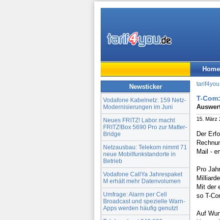
Home
tarif4you
Newsticker
T-Com:
Vodafone Kabelnetz: 159 Netz-
Auswert
Modernisierungen im Juni
15. März
Neues FRITZ! Labor macht
FRITZ!Box 5690 Pro zur Matter-
Der Erf
Bridge
Rechnun
Netzausbau: Telekom nimmt 71
Mail - 
neue Mobilfunkstandorte in
Betrieb
Pro Jahr
Vodafone CallYa Jahrespaket
Milliard
M erhält mehr Datenvolumen
Mit der 
Umfrage: Alarm per Cell
so T-Co
Broadcast und spezielle Warn-
Apps werden häufig genutzt
Auf Wun