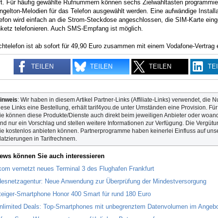
ert. Für häufig gewählte Rufnummern können sechs Zielwahltasten programm
ngelton-Melodien für das Telefon ausgewählt werden. Eine aufwändige Installat
lefon wird einfach an die Strom-Steckdose angeschlossen, die SIM-Karte ein
nketz telefonieren. Auch SMS-Empfang ist möglich.
htelefon ist ab sofort für 49,90 Euro zusammen mit einem Vodafone-Vertrag e
TEILEN
TEILEN
TEILEN
TE
inweis
: Wir haben in diesem Artikel Partner-Links (Affiliate-Links) verwendet, die N
iese Links eine Bestellung, erhält tarif4you.de unter Umständen eine Provision. Fü
ie können diese Produkte/Dienste auch direkt beim jeweiligen Anbieter oder woande
ind nur ein Vorschlag und stellen weitere Informationen zur Verfügung. Die Vergütun
ie kostenlos anbieten können. Partnerprogramme haben keinerlei Einfluss auf unse
latzierungen in Tarifrechnern.
ews können Sie auch interessieren
kom vernetzt neues Terminal 3 des Flughafen Frankfurt
esnetzagentur: Neue Anwendung zur Überprüfung der Mindestversorgung
teiger-Smartphone Honor 400 Smart für rund 180 Euro
nlimited Deals: Top-Smartphones mit unbegrenztem Datenvolumen im Angeb