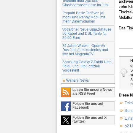
Telekom baut 240.000
archivi
Glasfaseranschlüsse im Juni
zehn Kli
Tischte
Prepaid Basic Tarif von ja!
mobil und Penny Mobil mit
Mobilfu
mehr Datenvolumen
Das Tisc
Vodafone: Neue GigaZuhause
50 Kabel und DSL Tarife für
29,99 Euro
35 Jahre Wacken Open Air:
Das Jubiläum kostenlos und
live bei MagentaTV
H
Samsung Galaxy Z Fold8 Ultra,
d
Fold8 und Flip8 offiziell
vorgestellt
S
s
S
Weitere News
P
Lesen Sie unsere News
als RSS Feed
Diese N
Tele
Folgen Sie uns auf
Facebook
Bund
Folgen Sie uns auf X
Eins
(twitter)
o2 U