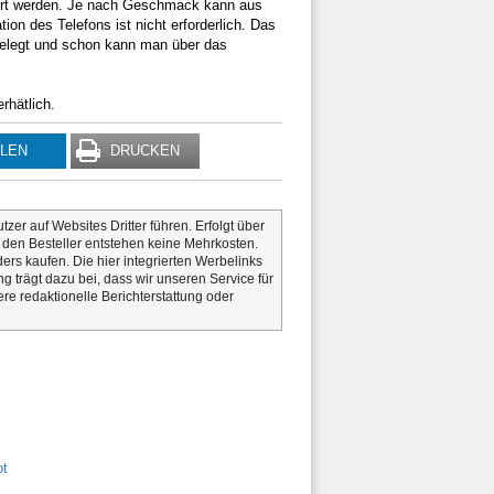
iert werden. Je nach Geschmack kann aus
ion des Telefons ist nicht erforderlich. Das
gelegt und schon kann man über das
rhätlich.
ILEN
DRUCKEN
utzer auf Websites Dritter führen. Erfolgt über
r den Besteller entstehen keine Mehrkosten.
rs kaufen. Die hier integrierten Werbelinks
g trägt dazu bei, dass wir unseren Service für
re redaktionelle Berichterstattung oder
ot