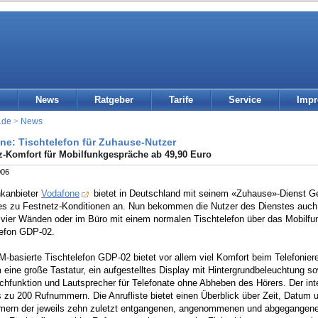
News
Ratgeber
Tarife
Service
Imp
.de
>
News
ne: Tischtelefon für Zuhause-Nutzer
z-Komfort für Mobilfunkgespräche ab 49,90 Euro
006
nkanbieter
Vodafone
bietet in Deutschland mit seinem «Zuhause»-Dienst G
es zu Festnetz-Konditionen an. Nun bekommen die Nutzer des Dienstes auch 
 vier Wänden oder im Büro mit einem normalen Tischtelefon über das Mobilfun
lefon GDP-02.
basierte Tischtelefon GDP-02 bietet vor allem viel Komfort beim Telefoniere
eine große Tastatur, ein aufgestelltes Display mit Hintergrundbeleuchtung s
chfunktion und Lautsprecher für Telefonate ohne Abheben des Hörers. Der int
s zu 200 Rufnummern. Die Anrufliste bietet einen Überblick über Zeit, Datum 
ern der jeweils zehn zuletzt entgangenen, angenommenen und abgegangen