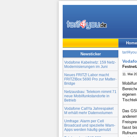
Home
tarif4you
Newsticker
Vodafo
Vodafone Kabelnetz: 159 Netz-
Festnet
Modernisierungen im Juni
11. Mai 2
Neues FRITZ! Labor macht
FRITZ!Box 5690 Pro zur Matter-
Mobilfu
Bridge
Bereich
Netzausbau: Telekom nimmt 71
eigenen
neue Mobilfunkstandorte in
Tischte
Betrieb
Vodafone CallYa Jahrespaket
Das GSM-
M erhält mehr Datenvolumen
anderem 
Umfrage: Alarm per Cell
Freispre
Broadcast und spezielle Warn-
fasst bi
Apps werden häufig genutzt
Rufnumm