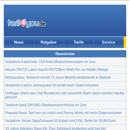
News
Ratgeber
Tarife
Service
Newsticker
Vodafone Kabelnetz: 159 Netz-Modernisierungen im Juni
Neues FRITZ! Labor macht FRITZ!Box 5690 Pro zur Matter-Bridge
Netzausbau: Telekom nimmt 71 neue Mobilfunkstandorte in Betrieb
Vodafone CallYa Jahrespaket M erhält mehr Datenvolumen
Umfrage: Alarm per Cell Broadcast und spezielle Warn-Apps werden häufig
genutzt
Telekom baut 240.000 Glasfaseranschlüsse im Juni
Prepaid Basic Tarif von ja! mobil und Penny Mobil mit mehr Datenvolumen
Vodafone: Neue GigaZuhause 50 Kabel und DSL Tarife für 29,99 Euro
35 Jahre Wacken Open Air: Das Jubiläum kostenlos und live bei