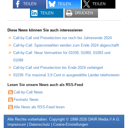
TEILEN
TEILEN
TEILEN
TEILEN
DRUCKEN
Diese News können Sie auch interessieren
Call-by-Call und Preselection nur noch bis Jahresende 2024
Call-by-Call: Sparvorwahlen werden zum Ende 2024 abgeschafft
Call-by-Call: Neue Vermarkter für 01039, 01060, 01083 und
01099
Call-by-Call und Preselection bis Ende 2024 verlängert
01039: Für maximal 3,9 Cent in ausgewählte Länder telefonieren
Lesen Sie unsere News auch als RSS-Feed
Call-by-Call News
Festnetz News
Alle News als RSS-Feed lesen
Alle Rechte vorbehalten. Copyright © 1998-2026
DAIR Media // A.G.
Impressum
|
Datenschutz
|
Cookie-Einstellungen