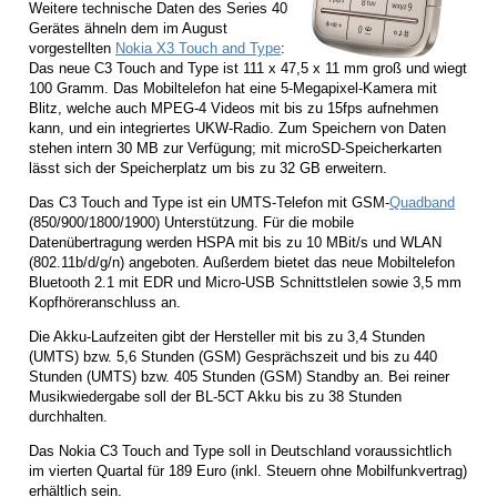
Weitere technische Daten des Series 40
Gerätes ähneln dem im August
vorgestellten
Nokia X3 Touch and Type
:
Das neue C3 Touch and Type ist 111 x 47,5 x 11 mm groß und wiegt
100 Gramm. Das Mobiltelefon hat eine 5-Megapixel-Kamera mit
Blitz, welche auch MPEG-4 Videos mit bis zu 15fps aufnehmen
kann, und ein integriertes UKW-Radio. Zum Speichern von Daten
stehen intern 30 MB zur Verfügung; mit microSD-Speicherkarten
lässt sich der Speicherplatz um bis zu 32 GB erweitern.
Das C3 Touch and Type ist ein UMTS-Telefon mit GSM-
Quadband
(850/900/1800/1900) Unterstützung. Für die mobile
Datenübertragung werden HSPA mit bis zu 10 MBit/s und WLAN
(802.11b/d/g/n) angeboten. Außerdem bietet das neue Mobiltelefon
Bluetooth 2.1 mit EDR und Micro-USB Schnittstlelen sowie 3,5 mm
Kopfhöreranschluss an.
Die Akku-Laufzeiten gibt der Hersteller mit bis zu 3,4 Stunden
(UMTS) bzw. 5,6 Stunden (GSM) Gesprächszeit und bis zu 440
Stunden (UMTS) bzw. 405 Stunden (GSM) Standby an. Bei reiner
Musikwiedergabe soll der BL-5CT Akku bis zu 38 Stunden
durchhalten.
Das Nokia C3 Touch and Type soll in Deutschland voraussichtlich
im vierten Quartal für 189 Euro (inkl. Steuern ohne Mobilfunkvertrag)
erhältlich sein.