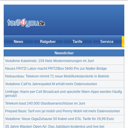
News
Ratgeber
Tarife
Service
Newsticker
Vodafone Kabelnetz: 159 Netz-Modernisierungen im Juni
Neues FRITZ! Labor macht FRITZ!Box 5690 Pro zur Matter-Bridge
Netzausbau: Telekom nimmt 71 neue Mobilfunkstandorte in Betrieb
Vodafone CallYa Jahrespaket M erhält mehr Datenvolumen
Umfrage: Alarm per Cell Broadcast und spezielle Warn-Apps werden häufig
genutzt
Telekom baut 240.000 Glasfaseranschlüsse im Juni
Prepaid Basic Tarif von ja! mobil und Penny Mobil mit mehr Datenvolumen
Vodafone: Neue GigaZuhause 50 Kabel und DSL Tarife für 29,99 Euro
35 Jahre Wacken Open Air: Das Jubiläum kostenlos und live bei