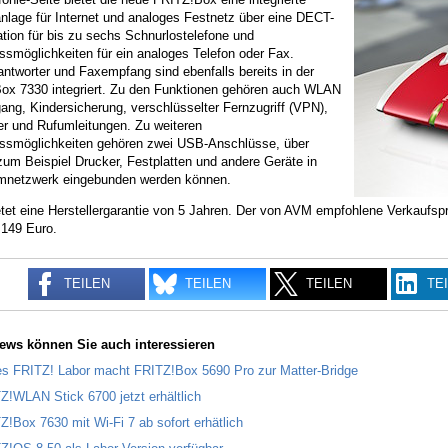
nlage für Internet und analoges Festnetz über eine DECT-
tion für bis zu sechs Schnurlostelefone und
smöglichkeiten für ein analoges Telefon oder Fax.
ntworter und Faxempfang sind ebenfalls bereits in der
ox 7330 integriert. Zu den Funktionen gehören auch WLAN
ng, Kindersicherung, verschlüsselter Fernzugriff (VPN),
ter und Rufumleitungen. Zu weiteren
ssmöglichkeiten gehören zwei USB-Anschlüsse, über
um Beispiel Drucker, Festplatten und andere Geräte in
mnetzwerk eingebunden werden können.
tet eine Herstellergarantie von 5 Jahren. Der von AVM empfohlene Verkauf
i 149 Euro.
TEILEN
TEILEN
TEILEN
TE
ews können Sie auch interessieren
s FRITZ! Labor macht FRITZ!Box 5690 Pro zur Matter-Bridge
Z!WLAN Stick 6700 jetzt erhältlich
Z!Box 7630 mit Wi-Fi 7 ab sofort erhätlich