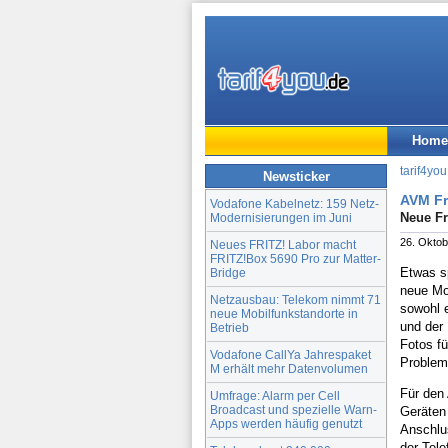
Home
tarif4you
Newsticker
AVM Fr
Vodafone Kabelnetz: 159 Netz-
Neue Fr
Modernisierungen im Juni
26. Oktob
Neues FRITZ! Labor macht
FRITZ!Box 5690 Pro zur Matter-
Etwas sp
Bridge
neue Mo
Netzausbau: Telekom nimmt 71
sowohl e
neue Mobilfunkstandorte in
und der 
Betrieb
Fotos f
Vodafone CallYa Jahrespaket
Problem
M erhält mehr Datenvolumen
Für den
Umfrage: Alarm per Cell
Broadcast und spezielle Warn-
Geräten
Apps werden häufig genutzt
Anschlu
der Tele