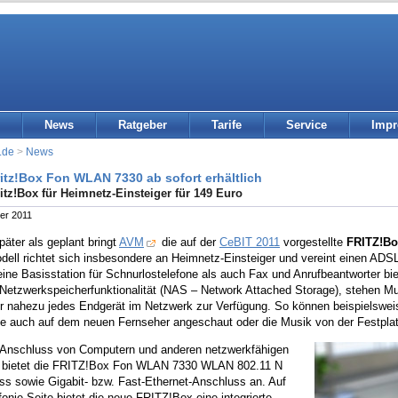
News
Ratgeber
Tarife
Service
Imp
.de
>
News
itz!Box Fon WLAN 7330 ab sofort erhältlich
itz!Box für Heimnetz-Einsteiger für 149 Euro
er 2011
äter als geplant bringt
AVM
die auf der
CeBIT 2011
vorgestellte
FRITZ!B
dell richtet sich insbesondere an Heimnetz-Einsteiger und vereint einen ADS
ine Basisstation für Schnurlostelefone als auch Fax und Anrufbeantworter biet
Netzwerkspeicherfunktionalität (NAS – Network Attached Storage), stehen Mul
ür nahezu jedes Endgerät im Netzwerk zur Verfügung. So können beispielswe
e auch auf dem neuen Fernseher angeschaut oder die Musik von der Festplatt
 Anschluss von Computern und anderen netzwerkfähigen
 bietet die FRITZ!Box Fon WLAN 7330 WLAN 802.11 N
ss sowie Gigabit- bzw. Fast-Ethernet-Anschluss an. Auf
fonie-Seite bietet die neue FRITZ!Box eine integrierte