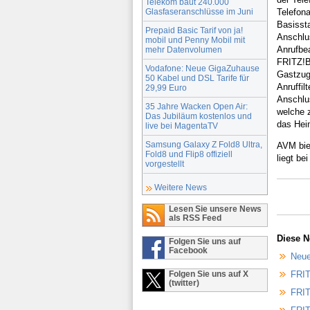
Telekom baut 240.000
Glasfaseranschlüsse im Juni
Telefona
Basissta
Prepaid Basic Tarif von ja!
Anschlus
mobil und Penny Mobil mit
Anrufbea
mehr Datenvolumen
FRITZ!B
Vodafone: Neue GigaZuhause
Gastzuga
50 Kabel und DSL Tarife für
Anruffil
29,99 Euro
Anschlu
35 Jahre Wacken Open Air:
welche z
Das Jubiläum kostenlos und
das Hei
live bei MagentaTV
Samsung Galaxy Z Fold8 Ultra,
AVM bie
Fold8 und Flip8 offiziell
liegt be
vorgestellt
Weitere News
Lesen Sie unsere News
als RSS Feed
Diese N
Folgen Sie uns auf
Facebook
Neue
Folgen Sie uns auf X
FRIT
(twitter)
FRIT