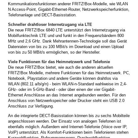
Kommunikationsfunktionen anderer FRITZ!Box-Modelle, wie WLAN
N Access-Point, Gigabit-Ethernet-Router, Netzwerkspeicherfunktion,
Telefonanlage und DECT-Basisstation.
Schneller drahtloser Internetzugang via LTE
Die neue FRITZ!Box 6840 LTE unterstützt den Internetzugang via
Mobilfunktechnik LTE und und funkt in den Frequenzbändern 800
MHz und 2,6 GHz. Dank Mehrantennen-Technologie soll das Gerät
Datenraten von bis zu 100 MBit/s im Download und einen Upload
von bis zu 50 MBit/s ermöglichen, so der Hersteller.
Viele Funktionen für das Heimnetzwerk und Telefonie
Die neue FRITZ!Box bietet, wie auch die anderen aktuellen
FRITZ!Box Modelle, mehrere Funktionen für das Heimnetzwerk. PC,
Notebook, Playstation und andere Geräte können drahtlos via
WLAN (802.11 a/b/g/n) - beim WLAN-n-Standard wahlweise im 2,4-
GHz- oder im 5-GHz-Band - oder über einen der vier Gigabit-
Ethernet Anschlüsse an das Internet angebunden werden. Für den
Anschluss von Netzwerkspeicher oder Drucker steht ein USB 2.0
Anschluss zur Verfügung.
An die integrierte DECT-Basisstation können bis zu sechs Mobilteile
angeschlossen werden. Der Einsatz von analogen Telefonen ist
ebenfalls möglich. Außerdem wird Internet-Telefonie (Voice over IP,
VoIP) unterstützt. Als Komfort-Funktionen beim Telefonieren stehen
Kurzwahlfunktion, Rufnummernsperre, Durchwahlfunktion,