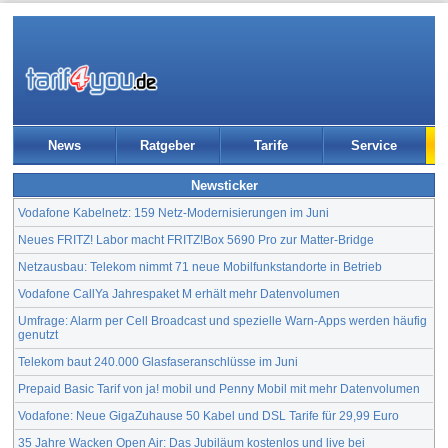
News
Ratgeber
Tarife
Service
Newsticker
Vodafone Kabelnetz: 159 Netz-Modernisierungen im Juni
Neues FRITZ! Labor macht FRITZ!Box 5690 Pro zur Matter-Bridge
Netzausbau: Telekom nimmt 71 neue Mobilfunkstandorte in Betrieb
Vodafone CallYa Jahrespaket M erhält mehr Datenvolumen
Umfrage: Alarm per Cell Broadcast und spezielle Warn-Apps werden häufig
genutzt
Telekom baut 240.000 Glasfaseranschlüsse im Juni
Prepaid Basic Tarif von ja! mobil und Penny Mobil mit mehr Datenvolumen
Vodafone: Neue GigaZuhause 50 Kabel und DSL Tarife für 29,99 Euro
35 Jahre Wacken Open Air: Das Jubiläum kostenlos und live bei