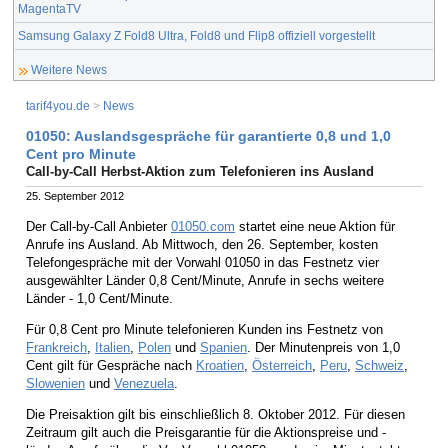
MagentaTV
Samsung Galaxy Z Fold8 Ultra, Fold8 und Flip8 offiziell vorgestellt
Weitere News
tarif4you.de
>
News
01050: Auslandsgespräche für garantierte 0,8 und 1,0
Cent pro Minute
Call-by-Call Herbst-Aktion zum Telefonieren ins Ausland
25. September 2012
Der Call-by-Call Anbieter
01050.com
startet eine neue Aktion für
Anrufe ins Ausland. Ab Mittwoch, den 26. September, kosten
Telefongespräche mit der Vorwahl 01050 in das Festnetz vier
ausgewählter Länder 0,8 Cent/Minute, Anrufe in sechs weitere
Länder - 1,0 Cent/Minute.
Für 0,8 Cent pro Minute telefonieren Kunden ins Festnetz von
Frankreich
,
Italien
,
Polen
und
Spanien
. Der Minutenpreis von 1,0
Cent gilt für Gespräche nach
Kroatien
,
Österreich
,
Peru
,
Schweiz
,
Slowenien
und
Venezuela
.
Die Preisaktion gilt bis einschließlich 8. Oktober 2012. Für diesen
Zeitraum gilt auch die Preisgarantie für die Aktionspreise und -