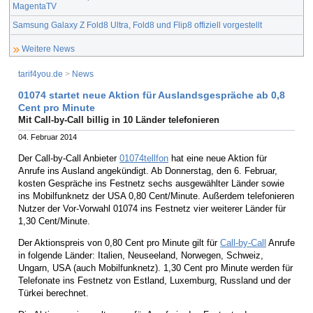
MagentaTV
Samsung Galaxy Z Fold8 Ultra, Fold8 und Flip8 offiziell vorgestellt
Weitere News
tarif4you.de
>
News
01074 startet neue Aktion für Auslandsgespräche ab 0,8
Cent pro Minute
Mit Call-by-Call billig in 10 Länder telefonieren
04. Februar 2014
Der Call-by-Call Anbieter
01074tellfon
hat eine neue Aktion für
Anrufe ins Ausland angekündigt. Ab Donnerstag, den 6. Februar,
kosten Gespräche ins Festnetz sechs ausgewählter Länder sowie
ins Mobilfunknetz der USA 0,80 Cent/Minute. Außerdem telefonieren
Nutzer der Vor-Vorwahl 01074 ins Festnetz vier weiterer Länder für
1,30 Cent/Minute.
Der Aktionspreis von 0,80 Cent pro Minute gilt für
Call-by-Call
Anrufe
in folgende Länder: Italien, Neuseeland, Norwegen, Schweiz,
Ungarn, USA (auch Mobilfunknetz). 1,30 Cent pro Minute werden für
Telefonate ins Festnetz von Estland, Luxemburg, Russland und der
Türkei berechnet.