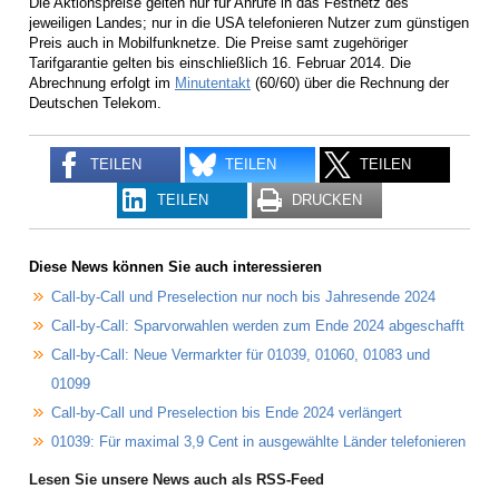
Die Aktionspreise gelten nur für Anrufe in das Festnetz des
jeweiligen Landes; nur in die USA telefonieren Nutzer zum günstigen
Preis auch in Mobilfunknetze. Die Preise samt zugehöriger
Tarifgarantie gelten bis einschließlich 16. Februar 2014. Die
Abrechnung erfolgt im
Minutentakt
(60/60) über die Rechnung der
Deutschen Telekom.
TEILEN
TEILEN
TEILEN
TEILEN
DRUCKEN
Diese News können Sie auch interessieren
Call-by-Call und Preselection nur noch bis Jahresende 2024
Call-by-Call: Sparvorwahlen werden zum Ende 2024 abgeschafft
Call-by-Call: Neue Vermarkter für 01039, 01060, 01083 und
01099
Call-by-Call und Preselection bis Ende 2024 verlängert
01039: Für maximal 3,9 Cent in ausgewählte Länder telefonieren
Lesen Sie unsere News auch als RSS-Feed