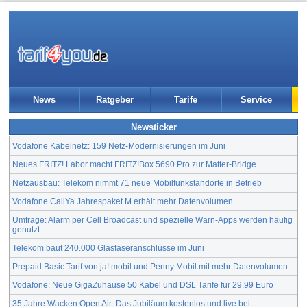
News
Ratgeber
Tarife
Service
Newsticker
Vodafone Kabelnetz: 159 Netz-Modernisierungen im Juni
Neues FRITZ! Labor macht FRITZ!Box 5690 Pro zur Matter-Bridge
Netzausbau: Telekom nimmt 71 neue Mobilfunkstandorte in Betrieb
Vodafone CallYa Jahrespaket M erhält mehr Datenvolumen
Umfrage: Alarm per Cell Broadcast und spezielle Warn-Apps werden häufig
genutzt
Telekom baut 240.000 Glasfaseranschlüsse im Juni
Prepaid Basic Tarif von ja! mobil und Penny Mobil mit mehr Datenvolumen
Vodafone: Neue GigaZuhause 50 Kabel und DSL Tarife für 29,99 Euro
35 Jahre Wacken Open Air: Das Jubiläum kostenlos und live bei