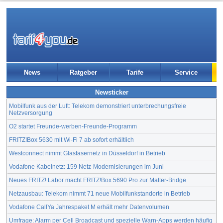
News
Ratgeber
Tarife
Service
Newsticker
Mobilfunk aus der Luft: Telekom demonstriert unterbrechungsfreie
Netzversorgung
O2 startet Freunde-werben-Freunde-Programm
FRITZ!Box 5630 mit Wi-Fi 7 ab sofort erhältlich
Westconnect nimmt Glasfasernetz in Düsseldorf in Betrieb
Vodafone Kabelnetz: 159 Netz-Modernisierungen im Juni
Neues FRITZ! Labor macht FRITZ!Box 5690 Pro zur Matter-Bridge
Netzausbau: Telekom nimmt 71 neue Mobilfunkstandorte in Betrieb
Vodafone CallYa Jahrespaket M erhält mehr Datenvolumen
Umfrage: Alarm per Cell Broadcast und spezielle Warn-Apps werden häufig