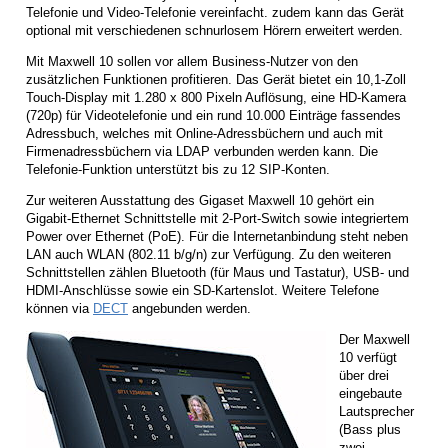
Telefonie und Video-Telefonie vereinfacht. zudem kann das Gerät
optional mit verschiedenen schnurlosem Hörern erweitert werden.
Mit Maxwell 10 sollen vor allem Business-Nutzer von den
zusätzlichen Funktionen profitieren. Das Gerät bietet ein 10,1-Zoll
Touch-Display mit 1.280 x 800 Pixeln Auflösung, eine HD-Kamera
(720p) für Videotelefonie und ein rund 10.000 Einträge fassendes
Adressbuch, welches mit Online-Adressbüchern und auch mit
Firmenadressbüchern via LDAP verbunden werden kann. Die
Telefonie-Funktion unterstützt bis zu 12 SIP-Konten.
Zur weiteren Ausstattung des Gigaset Maxwell 10 gehört ein
Gigabit-Ethernet Schnittstelle mit 2-Port-Switch sowie integriertem
Power over Ethernet (PoE). Für die Internetanbindung steht neben
LAN auch WLAN (802.11 b/g/n) zur Verfügung. Zu den weiteren
Schnittstellen zählen Bluetooth (für Maus und Tastatur), USB- und
HDMI-Anschlüsse sowie ein SD-Kartenslot. Weitere Telefone
können via
DECT
angebunden werden.
Der Maxwell
10 verfügt
über drei
eingebaute
Lautsprecher
(Bass plus
zwei