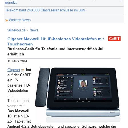
genutzt
Telekom baut 240.000 Glasfaseranschlüsse im Juni
Weitere News
tarif4you.de
>
News
Gigaset Maxwell 10: IP-basiertes Videotelefon mit
CeBIT
Touchscreen
Business-Gerät für Telefonie und Internetzugriff ab Juli
erhältlich
11. März 2014
Gigaset
hat
auf der CeBIT
ein IP-
basiertes HD-
Videotelefon
mit
Touchscreen
vorgestellt.
Das
Maxwell
10
ist ein 10-
Zoll Tablet mit
Android 4.2.2 Betriebssystem und spezieller Software, welche die