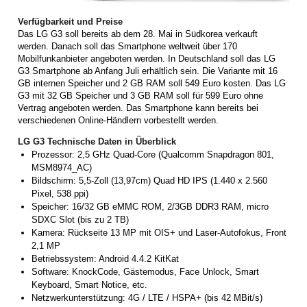
Verfügbarkeit und Preise
Das LG G3 soll bereits ab dem 28. Mai in Südkorea verkauft
werden. Danach soll das Smartphone weltweit über 170
Mobilfunkanbieter angeboten werden. In Deutschland soll das LG
G3 Smartphone ab Anfang Juli erhältlich sein. Die Variante mit 16
GB internen Speicher und 2 GB RAM soll 549 Euro kosten. Das LG
G3 mit 32 GB Speicher und 3 GB RAM soll für 599 Euro ohne
Vertrag angeboten werden. Das Smartphone kann bereits bei
verschiedenen Online-Händlern vorbestellt werden.
LG G3 Technische Daten in Überblick
Prozessor: 2,5 GHz Quad-Core (Qualcomm Snapdragon 801,
MSM8974_AC)
Bildschirm: 5,5-Zoll (13,97cm) Quad HD IPS (1.440 x 2.560
Pixel, 538 ppi)
Speicher: 16/32 GB eMMC ROM, 2/3GB DDR3 RAM, micro
SDXC Slot (bis zu 2 TB)
Kamera: Rückseite 13 MP mit OIS+ und Laser-Autofokus, Front
2,1 MP
Betriebssystem: Android 4.4.2 KitKat
Software: KnockCode, Gästemodus, Face Unlock, Smart
Keyboard, Smart Notice, etc.
Netzwerkunterstützung: 4G / LTE / HSPA+ (bis 42 MBit/s)