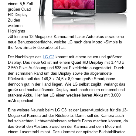
einem 5,5-Zoll
großen Quad
HD Display.
Zu den
weiteren
Highlights
zählen eine 13-Megapixel-Kamera mit Laser-Autofokus sowie eine
neue Benutzeroberfläche, welche LG nach dem Motto »Simple is
the New Smart« überarbeitet hat.
Der Nachfolger des
LG G2
kommt mit einem neuen und größeren
Display. Das neue G3 ist mit einem
Quad HD Display
mit 1.440 x
2.560 Pixel Auflösung und 538 ppi Pixeldichte ausgestattet. Durch
den schmalen Rand um das Display sowie die abgerundete
Rückseite soll das 146,3 x 74,6 x 8,9 mm große Smartphone
dennoch gut in der Hand liegen. Wie LG selbst zugibt, verlangt das
große und hochauflösende Display auch nach einem entsprechend
starkem Akku. Hier hat LG einen
wechselbaren Akku
mit 3.000
mAh spendiert.
Eine weitere Neuheit beim LG G3 ist der Laser-Autofokus für die 13-
Megapixel-Kamera auf der Rückseite. Damit soll die Kamera auch
bei schlechten Lichtverhältnissen scharfe Fotos machen können, da
das Gerät den Abstand zwischen der Kamera und dem Motiv mit
einem Laserstrahl misst. Dazu kommt der optische Bildstabilisator