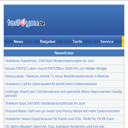
News
Ratgeber
Tarife
Service
Newsticker
Vodafone Kabelnetz: 159 Netz-Modernisierungen im Juni
Neues FRITZ! Labor macht FRITZ!Box 5690 Pro zur Matter-Bridge
Netzausbau: Telekom nimmt 71 neue Mobilfunkstandorte in Betrieb
Vodafone CallYa Jahrespaket M erhält mehr Datenvolumen
Umfrage: Alarm per Cell Broadcast und spezielle Warn-Apps werden häufig
genutzt
Telekom baut 240.000 Glasfaseranschlüsse im Juni
Prepaid Basic Tarif von ja! mobil und Penny Mobil mit mehr Datenvolumen
Vodafone: Neue GigaZuhause 50 Kabel und DSL Tarife für 29,99 Euro
35 Jahre Wacken Open Air: Das Jubiläum kostenlos und live bei