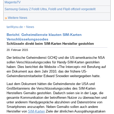
MagentaTV
Samsung Galaxy Z Fold8 Ultra, Fold8 und Flip8 offiziell vorgestellt
Weitere News
tarif4you.de
>
News
Bericht: Geheimdienste klauten SIM-Karten
Verschlüsselungscodes
Schlüsseln direkt beim SIM-Karten Hersteller gestohlen
20. Februar 2015
Der britische Geheimdienst GCHQ und die US-amerikanische NSA
sollen Verschlüsselungscodes für Handy-SIM-Karten gestohlen
haben. Dies berichtet die Website »The Intercept« mit Berufung auf
ein Dokument aus dem Jahr 2010, das der frühere US-
Geheimdienstmitarbeiter Edward Snowden weitergegeben hatte.
Laut dem Dokument hätten die Geheimdienste der USA und
Großbritanniens die Verschlüsselungscodes des SIM-Karten
Herstellers Gemalto gestohlen. Dadurch seien sie in der Lage, die
gesamte Kommunikation der betroffenen Nutzer zu überwachen und
unter anderem Handygespräche abzuhören und Datenströme von
Smartphones anzuzapfen. Neben Gemalto sollen auch andere
Hersteller von
SIM-Karten
Ziele der ähnlichen Ausspähungsattaken