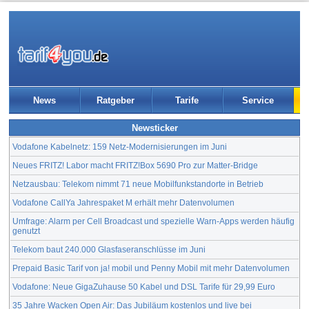
News
Ratgeber
Tarife
Service
Newsticker
Vodafone Kabelnetz: 159 Netz-Modernisierungen im Juni
Neues FRITZ! Labor macht FRITZ!Box 5690 Pro zur Matter-Bridge
Netzausbau: Telekom nimmt 71 neue Mobilfunkstandorte in Betrieb
Vodafone CallYa Jahrespaket M erhält mehr Datenvolumen
Umfrage: Alarm per Cell Broadcast und spezielle Warn-Apps werden häufig
genutzt
Telekom baut 240.000 Glasfaseranschlüsse im Juni
Prepaid Basic Tarif von ja! mobil und Penny Mobil mit mehr Datenvolumen
Vodafone: Neue GigaZuhause 50 Kabel und DSL Tarife für 29,99 Euro
35 Jahre Wacken Open Air: Das Jubiläum kostenlos und live bei