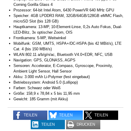
Corning Gorilla Glass 4
Prozessor: 64-bit Intel Atom, 6430 PowerVR 640 MHz GPU
Speicher: 4GB LPDDR3 RAM, 32GB/64GB/128GB eMMC Flash,
microSD Slot (bis 128 GB)
Hauptkamera: 13-MP, 10-Element-Linse, 0,2s Auto Fokus, Dual-
LED-Blitz, 3x optischer Zoom, OIS
Frontkamera: 5-MP, Weitwinkel
Mobilfunk: GSM, UMTS, HSPA+/DC-HSPA (bis 42 MBit/s), LTE
Cat. 4 (bis 150 MBit/s)
WLAN 802.11 a/b/g/n/ac, Bluetooth V4.0+EDR, NFC, USB
Navigation: GPS, GLONASS, AGPS
Sensoren: Accelerator, E-Compass, Gyroscope, Proximity,
Ambient Light Sensor, Hall Sensor
Akku: 3.000 mAh Li-Polymer (fest eingebaut)
Betriebssystem: Android 5.0 (Lollipop)
Farben: Schwarz oder Weiß
Größe: 158,9 x 78,84 x 5 bis 11,95 mm
Gewicht: 185 Gramm (mit Akku)
TEILEN
TEILEN
TEILEN
TEILEN
DRUCKEN