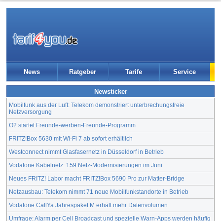
News
Ratgeber
Tarife
Service
Newsticker
Mobilfunk aus der Luft: Telekom demonstriert unterbrechungsfreie
Netzversorgung
O2 startet Freunde-werben-Freunde-Programm
FRITZ!Box 5630 mit Wi-Fi 7 ab sofort erhältlich
Westconnect nimmt Glasfasernetz in Düsseldorf in Betrieb
Vodafone Kabelnetz: 159 Netz-Modernisierungen im Juni
Neues FRITZ! Labor macht FRITZ!Box 5690 Pro zur Matter-Bridge
Netzausbau: Telekom nimmt 71 neue Mobilfunkstandorte in Betrieb
Vodafone CallYa Jahrespaket M erhält mehr Datenvolumen
Umfrage: Alarm per Cell Broadcast und spezielle Warn-Apps werden häufig