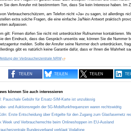
n Sie dem Anrufer mit bestimmtem Ton, dass Sie kein Interesse haben. Im Zwe
von Verbraucherschützern, am Telefon nicht »Ja« zu sagen, ist allerdings ni
stellen extra solche Fragen, die eine einfache Ja/Nein Antwort praktisch prov
nten aufpassen.
 gilt: Firmen dürfen Sie nicht mit unterdrückter Rufnummer kontaktieren. M
ie den Eindruck, dass das Gespräch unseriös war, können Sie die Nummer be
tzagentur melden. Sollte der Anrufer seine Nummer doch unterdrücken, frage
Allerdings gibt es natürlich keine Garantie dafür, dass er Ihnen die Wahrheit sa
Meldung der Verbraucherzentrale NRW
TEILEN
TEILEN
TEILEN
TE
ews können Sie auch interessieren
il: Pauschale Gebühr für Ersatz-SIM-Karte ist unzulässig
abe- und Auktionsregeln der 5G-Mobilfunkfrequenzen waren rechtswidrig
öln: Erste Entscheidung über Entgelte für den Zugang zum Glasfasernetz rec
k Week und Verbraucherrechte beim Onlineshoppen im EU-Ausland
raucherzentrale Bundesverband verklagt Vodafone