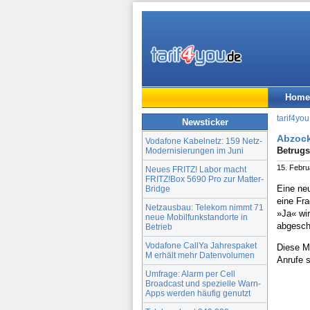
Home
tarif4you
Newsticker
Abzock
Vodafone Kabelnetz: 159 Netz-
Betrugs
Modernisierungen im Juni
15. Febru
Neues FRITZ! Labor macht
FRITZ!Box 5690 Pro zur Matter-
Eine ne
Bridge
eine Fra
Netzausbau: Telekom nimmt 71
»Ja« wir
neue Mobilfunkstandorte in
abgesch
Betrieb
Vodafone CallYa Jahrespaket
Diese M
M erhält mehr Datenvolumen
Anrufe 
Umfrage: Alarm per Cell
Broadcast und spezielle Warn-
Apps werden häufig genutzt