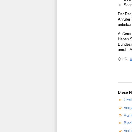
Sage
Der Rat 
Anrufer 
unbekan
Außerdem
Haben S
Bundesne
anruft. 
Quelle:
Diese N
Urte
Verg
VG K
Blac
Verb