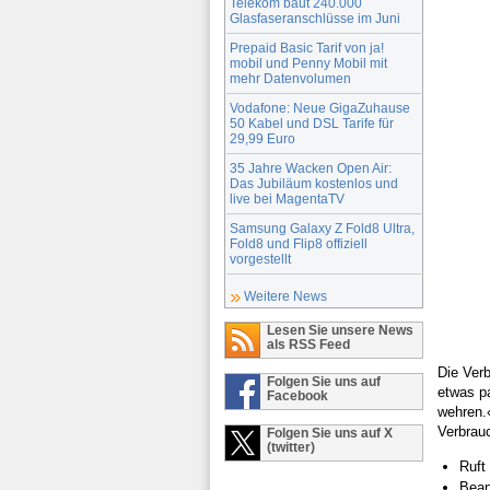
Telekom baut 240.000
Glasfaseranschlüsse im Juni
Prepaid Basic Tarif von ja!
mobil und Penny Mobil mit
mehr Datenvolumen
Vodafone: Neue GigaZuhause
50 Kabel und DSL Tarife für
29,99 Euro
35 Jahre Wacken Open Air:
Das Jubiläum kostenlos und
live bei MagentaTV
Samsung Galaxy Z Fold8 Ultra,
Fold8 und Flip8 offiziell
vorgestellt
Weitere News
Lesen Sie unsere News
als RSS Feed
Die Verb
Folgen Sie uns auf
etwas pa
Facebook
wehren.«
Verbrauc
Folgen Sie uns auf X
(twitter)
Ruft
Bean