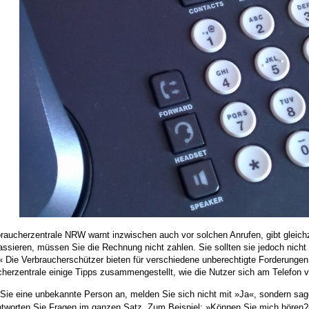
raucherzentrale NRW warnt inzwischen auch vor solchen Anrufen, gibt gleichz
ssieren, müssen Sie die Rechnung nicht zahlen. Sie sollten sie jedoch nicht
 Die Verbraucherschützer bieten für verschiedene unberechtigte Forderungen
herzentrale einige Tipps zusammengestellt, wie die Nutzer sich am Telefon ve
 Sie eine unbekannte Person an, melden Sie sich nicht mit »Ja«, sondern sa
tworten Sie Fragen im ganzen Satz. Zum Beispiel: »Können Sie mich hören?«