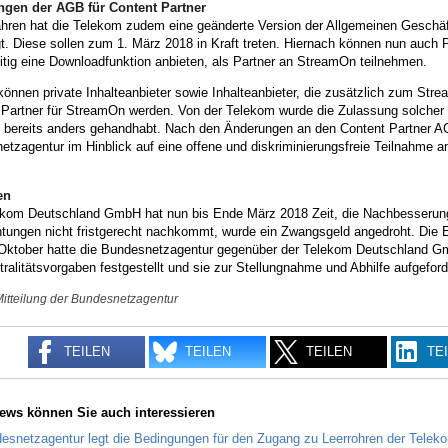
gen der AGB für Content Partner
ahren hat die Telekom zudem eine geänderte Version der Allgemeinen Geschä
t. Diese sollen zum 1. März 2018 in Kraft treten. Hiernach können nun auch 
itig eine Downloadfunktion anbieten, als Partner an StreamOn teilnehmen.
können private Inhalteanbieter sowie Inhalteanbieter, die zusätzlich zum Str
 Partner für StreamOn werden. Von der Telekom wurde die Zulassung solcher
t bereits anders gehandhabt. Nach den Änderungen an den Content Partner A
tzagentur im Hinblick auf eine offene und diskriminierungsfreie Teilnahme an
en
ekom Deutschland GmbH hat nun bis Ende März 2018 Zeit, die Nachbesserung
htungen nicht fristgerecht nachkommt, wurde ein Zwangsgeld angedroht. Die En
Oktober hatte die Bundesnetzagentur gegenüber der Telekom Deutschland G
ralitätsvorgaben festgestellt und sie zur Stellungnahme und Abhilfe aufgeforde
Mitteilung der Bundesnetzagentur
TEILEN
TEILEN
TEILEN
TE
ews können Sie auch interessieren
esnetzagentur legt die Bedingungen für den Zugang zu Leerrohren der Teleko