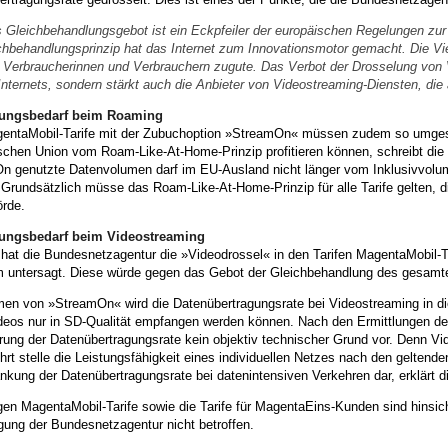
 Gleichbehandlungsgebot ist ein Eckpfeiler der europäischen Regelungen zur
chbehandlungsprinzip hat das Internet zum Innovationsmotor gemacht. Die V
n Verbraucherinnen und Verbrauchern zugute. Das Verbot der Drosselung von Vi
Internets, sondern stärkt auch die Anbieter von Videostreaming-Diensten, die
ungsbedarf beim Roaming
gentaMobil-Tarife mit der Zubuchoption »StreamOn« müssen zudem so umgesta
schen Union vom Roam-Like-At-Home-Prinzip profitieren können, schreibt die
n genutzte Datenvolumen darf im EU-Ausland nicht länger vom Inklusivvolu
 Grundsätzlich müsse das Roam-Like-At-Home-Prinzip für alle Tarife gelten,
örde.
ungsbedarf beim Videostreaming
 hat die Bundesnetzagentur die »Videodrossel« in den Tarifen MagentaMobil-T
 untersagt. Diese würde gegen das Gebot der Gleichbehandlung des gesamt
en von »StreamOn« wird die Datenübertragungsrate bei Videostreaming in die
deos nur in SD-Qualität empfangen werden können. Nach den Ermittlungen der
ung der Datenübertragungsrate kein objektiv technischer Grund vor. Denn Vid
t stelle die Leistungsfähigkeit eines individuellen Netzes nach den geltenden
kung der Datenübertragungsrate bei datenintensiven Verkehren dar, erklärt 
gen MagentaMobil-Tarife sowie die Tarife für MagentaEins-Kunden sind hinsicht
gung der Bundesnetzagentur nicht betroffen.