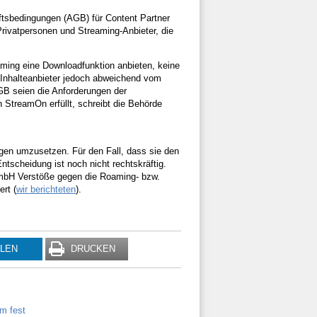
ftsbedingungen (AGB) für Content Partner
Privatpersonen und Streaming-Anbieter, die
eaming eine Downloadfunktion anbieten, keine
 Inhalteanbieter jedoch abweichend vom
GB seien die Anforderungen der
 StreamOn erfüllt, schreibt die Behörde
en umzusetzen. Für den Fall, dass sie den
tscheidung ist noch nicht rechtskräftig.
mbH Verstöße gegen die Roaming- bzw.
rt (
wir berichteten
).
ILEN
DRUCKEN
m fest