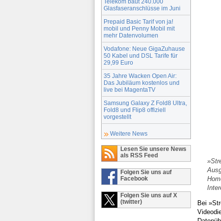
Telekom baut 240.000
Glasfaseranschlüsse im Juni
Prepaid Basic Tarif von ja!
mobil und Penny Mobil mit
mehr Datenvolumen
Vodafone: Neue GigaZuhause
50 Kabel und DSL Tarife für
29,99 Euro
35 Jahre Wacken Open Air:
Das Jubiläum kostenlos und
live bei MagentaTV
Samsung Galaxy Z Fold8 Ultra,
Fold8 und Flip8 offiziell
vorgestellt
Weitere News
Lesen Sie unsere News
als RSS Feed
»Str
Ausg
Folgen Sie uns auf
Home
Facebook
Inte
Folgen Sie uns auf X
(twitter)
Bei »St
Videodi
Datenübe