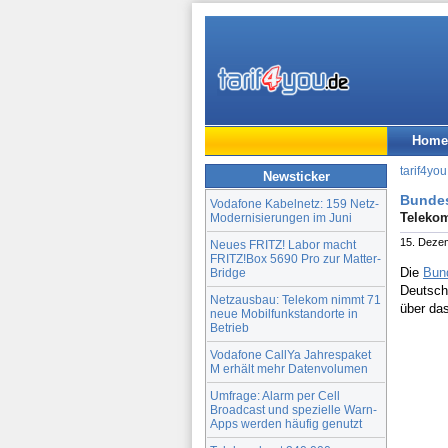
Home
tarif4you
Newsticker
Bundes
Vodafone Kabelnetz: 159 Netz-
Telekom
Modernisierungen im Juni
15. Deze
Neues FRITZ! Labor macht
FRITZ!Box 5690 Pro zur Matter-
Die
Bun
Bridge
Deutschl
Netzausbau: Telekom nimmt 71
über das
neue Mobilfunkstandorte in
Betrieb
Vodafone CallYa Jahrespaket
M erhält mehr Datenvolumen
Umfrage: Alarm per Cell
Broadcast und spezielle Warn-
Apps werden häufig genutzt