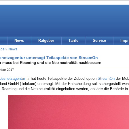
News
Ratgeber
Tarife
Service
Imp
.de
>
News
netzagentur untersagt Teilaspekte von StreamOn
 muss bei Roaming und die Netzneutralität nachbessern
mber 2017
desnetzagentur
hat heute Teilaspekte der Zubuchoption
StreamOn
der Mobi
and GmbH (Telekom) untersagt. Mit der Entscheidung soll sichergestellt wer
 Roaming und die Netzneutralität eingehalten werden, erklärte die Behörde in i