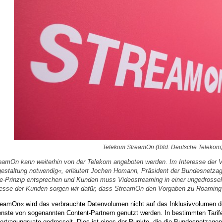
Telekom StreamOn (Bild: Deutsche Telekom
eamOn kann weiterhin von der Telekom angeboten werden. Im Interesse der V
estaltung notwendig«, erläutert Jochen Homann, Präsident der Bundesnetz
-Prinzip entsprechen und Kunden muss Videostreaming in einer ungedrosselt
resse der Kunden sorgen wir dafür, dass StreamOn den Vorgaben zu Roaming u
reamOn« wird das verbrauchte Datenvolumen nicht auf das Inklusivvolumen 
enste von sogenannten Content-Partnern genutzt werden. In bestimmten Tarife
rtragungsrate gedrosselt. Dies ist eines der Punkte, die die Bundesnetzagentur