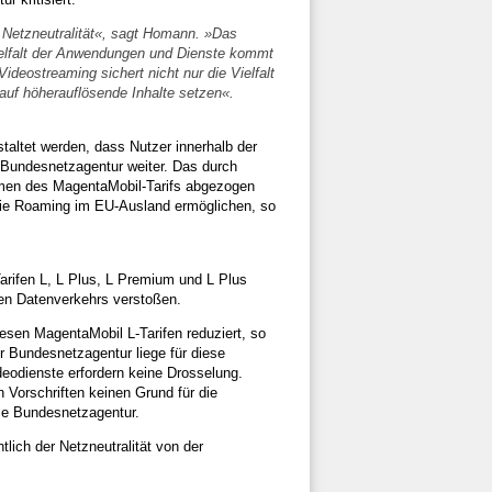
 Netzneutralität«, sagt Homann. »Das
ielfalt der Anwendungen und Dienste kommt
deostreaming sichert nicht nur die Vielfalt
 auf höherauflösende Inhalte setzen«.
ltet werden, dass Nutzer innerhalb der
 Bundesnetzagentur weiter. Das durch
men des MagentaMobil-Tarifs abgezogen
 die Roaming im EU-Ausland ermöglichen, so
arifen L, L Plus, L Premium und L Plus
en Datenverkehrs verstoßen.
sen MagentaMobil L-Tarifen reduziert, so
 Bundesnetzagentur liege für diese
eodienste erfordern keine Drosselung.
 Vorschriften keinen Grund für die
die Bundesnetzagentur.
lich der Netzneutralität von der