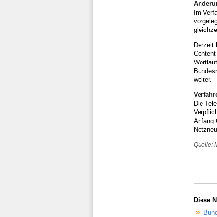
Änderun
Im Verf
vorgeleg
gleichze
Derzeit 
Content
Wortlau
Bundesne
weiter.
Verfahr
Die Tel
Verpflic
Anfang 
Netzneut
Quelle: 
Diese N
Bund