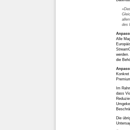
»Das
Glei
alle
des 
Anpass
Alle Ma
Europäi
StreamO
werden.
die Beh
Anpass
Konkret
Premium
Im Rahm
dass Vi
Reduzier
Umgekehr
Beschrän
Die übri
Untersa