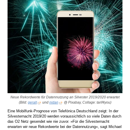
Neue Rekordwerte für Datennutzung an Silvester 2019/2020 erwartet
(Bild:
geralt
und
nidan
@ Pixabay, Collage: tarif4you)
Eine Mobilfunk-Prognose von Telefónica Deutschland zeigt: In der
Silvesternacht 2019/20 werden voraussichtlich so viele Daten durch
das O2 Netz gesendet wie nie zuvor. »Für die Silvesternacht
erwarten wir neue Rekordwerte bei der Datennutzung«, sagt Michael