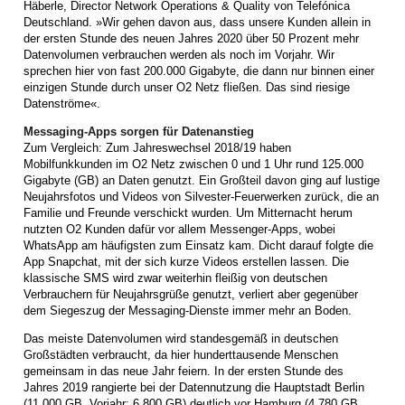
Häberle, Director Network Operations & Quality von Telefónica
Deutschland. »Wir gehen davon aus, dass unsere Kunden allein in
der ersten Stunde des neuen Jahres 2020 über 50 Prozent mehr
Datenvolumen verbrauchen werden als noch im Vorjahr. Wir
sprechen hier von fast 200.000 Gigabyte, die dann nur binnen einer
einzigen Stunde durch unser O2 Netz fließen. Das sind riesige
Datenströme«.
Messaging-Apps sorgen für Datenanstieg
Zum Vergleich: Zum Jahreswechsel 2018/19 haben
Mobilfunkkunden im O2 Netz zwischen 0 und 1 Uhr rund 125.000
Gigabyte (GB) an Daten genutzt. Ein Großteil davon ging auf lustige
Neujahrsfotos und Videos von Silvester-Feuerwerken zurück, die an
Familie und Freunde verschickt wurden. Um Mitternacht herum
nutzten O2 Kunden dafür vor allem Messenger-Apps, wobei
WhatsApp am häufigsten zum Einsatz kam. Dicht darauf folgte die
App Snapchat, mit der sich kurze Videos erstellen lassen. Die
klassische SMS wird zwar weiterhin fleißig von deutschen
Verbrauchern für Neujahrsgrüße genutzt, verliert aber gegenüber
dem Siegeszug der Messaging-Dienste immer mehr an Boden.
Das meiste Datenvolumen wird standesgemäß in deutschen
Großstädten verbraucht, da hier hunderttausende Menschen
gemeinsam in das neue Jahr feiern. In der ersten Stunde des
Jahres 2019 rangierte bei der Datennutzung die Hauptstadt Berlin
(11.000 GB, Vorjahr: 6.800 GB) deutlich vor Hamburg (4.780 GB,