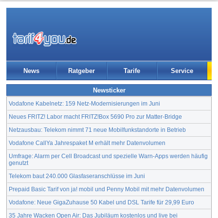
News
Ratgeber
Tarife
Service
Newsticker
Vodafone Kabelnetz: 159 Netz-Modernisierungen im Juni
Neues FRITZ! Labor macht FRITZ!Box 5690 Pro zur Matter-Bridge
Netzausbau: Telekom nimmt 71 neue Mobilfunkstandorte in Betrieb
Vodafone CallYa Jahrespaket M erhält mehr Datenvolumen
Umfrage: Alarm per Cell Broadcast und spezielle Warn-Apps werden häufig
genutzt
Telekom baut 240.000 Glasfaseranschlüsse im Juni
Prepaid Basic Tarif von ja! mobil und Penny Mobil mit mehr Datenvolumen
Vodafone: Neue GigaZuhause 50 Kabel und DSL Tarife für 29,99 Euro
35 Jahre Wacken Open Air: Das Jubiläum kostenlos und live bei