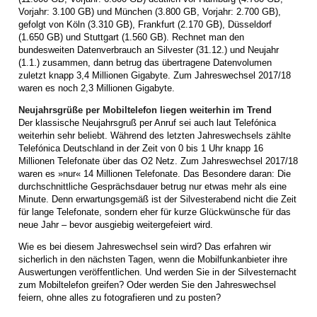
Vorjahr: 3.100 GB) und München (3.800 GB, Vorjahr: 2.700 GB),
gefolgt von Köln (3.310 GB), Frankfurt (2.170 GB), Düsseldorf
(1.650 GB) und Stuttgart (1.560 GB). Rechnet man den
bundesweiten Datenverbrauch an Silvester (31.12.) und Neujahr
(1.1.) zusammen, dann betrug das übertragene Datenvolumen
zuletzt knapp 3,4 Millionen Gigabyte. Zum Jahreswechsel 2017/18
waren es noch 2,3 Millionen Gigabyte.
Neujahrsgrüße per Mobiltelefon liegen weiterhin im Trend
Der klassische Neujahrsgruß per Anruf sei auch laut Telefónica
weiterhin sehr beliebt. Während des letzten Jahreswechsels zählte
Telefónica Deutschland in der Zeit von 0 bis 1 Uhr knapp 16
Millionen Telefonate über das O2 Netz. Zum Jahreswechsel 2017/18
waren es »nur« 14 Millionen Telefonate. Das Besondere daran: Die
durchschnittliche Gesprächsdauer betrug nur etwas mehr als eine
Minute. Denn erwartungsgemäß ist der Silvesterabend nicht die Zeit
für lange Telefonate, sondern eher für kurze Glückwünsche für das
neue Jahr – bevor ausgiebig weitergefeiert wird.
Wie es bei diesem Jahreswechsel sein wird? Das erfahren wir
sicherlich in den nächsten Tagen, wenn die Mobilfunkanbieter ihre
Auswertungen veröffentlichen. Und werden Sie in der Silvesternacht
zum Mobiltelefon greifen? Oder werden Sie den Jahreswechsel
feiern, ohne alles zu fotografieren und zu posten?