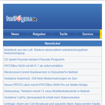
News
Ratgeber
Tarife
Service
Newsticker
Mobilfunk aus der Luft: Telekom demonstriert unterbrechungsfreie
Netzversorgung
O2 startet Freunde-werben-Freunde-Programm
FRITZ!Box 5630 mit Wi-Fi 7 ab sofort erhältlich
Westconnect nimmt Glasfasernetz in Düsseldorf in Betrieb
Vodafone Kabelnetz: 159 Netz-Modernisierungen im Juni
Neues FRITZ! Labor macht FRITZ!Box 5690 Pro zur Matter-Bridge
Netzausbau: Telekom nimmt 71 neue Mobilfunkstandorte in Betrieb
Vodafone CallYa Jahrespaket M erhält mehr Datenvolumen
Umfrage: Alarm per Cell Broadcast und spezielle Warn-Apps werden häufig