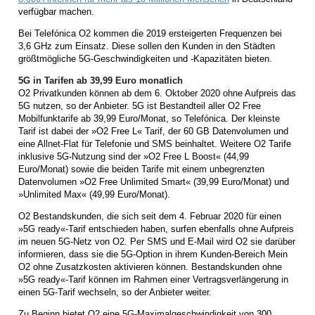
verfügbar machen.
Bei Telefónica O2 kommen die 2019 ersteigerten Frequenzen bei
3,6 GHz zum Einsatz. Diese sollen den Kunden in den Städten
größtmögliche 5G-Geschwindigkeiten und -Kapazitäten bieten.
5G in Tarifen ab 39,99 Euro monatlich
O2 Privatkunden können ab dem 6. Oktober 2020 ohne Aufpreis das
5G nutzen, so der Anbieter. 5G ist Bestandteil aller O2 Free
Mobilfunktarife ab 39,99 Euro/Monat, so Telefónica. Der kleinste
Tarif ist dabei der »O2 Free L« Tarif, der 60 GB Datenvolumen und
eine Allnet-Flat für Telefonie und SMS beinhaltet. Weitere O2 Tarife
inklusive 5G-Nutzung sind der »O2 Free L Boost« (44,99
Euro/Monat) sowie die beiden Tarife mit einem unbegrenzten
Datenvolumen »O2 Free Unlimited Smart« (39,99 Euro/Monat) und
»Unlimited Max« (49,99 Euro/Monat).
O2 Bestandskunden, die sich seit dem 4. Februar 2020 für einen
»5G ready«-Tarif entschieden haben, surfen ebenfalls ohne Aufpreis
im neuen 5G-Netz von O2. Per SMS und E-Mail wird O2 sie darüber
informieren, dass sie die 5G-Option in ihrem Kunden-Bereich Mein
O2 ohne Zusatzkosten aktivieren können. Bestandskunden ohne
»5G ready«-Tarif können im Rahmen einer Vertragsverlängerung in
einen 5G-Tarif wechseln, so der Anbieter weiter.
Zu Beginn bietet O2 eine 5G-Maximalgeschwindigkeit von 300