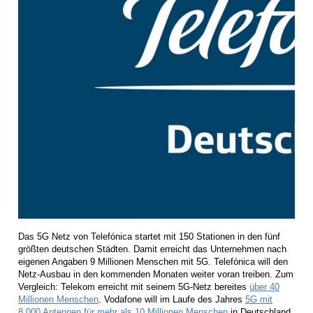
Das 5G Netz von Telefónica startet mit 150 Stationen in den fünf
größten deutschen Städten. Damit erreicht das Unternehmen nach
eigenen Angaben 9 Millionen Menschen mit 5G. Telefónica will den
Netz-Ausbau in den kommenden Monaten weiter voran treiben. Zum
Vergleich: Telekom erreicht mit seinem 5G-Netz bereites
über 40
Millionen Menschen
. Vodafone will im Laufe des Jahres
5G mit
8.000 Antennen für mehr als 10 Millionen Menschen
in Deutschland