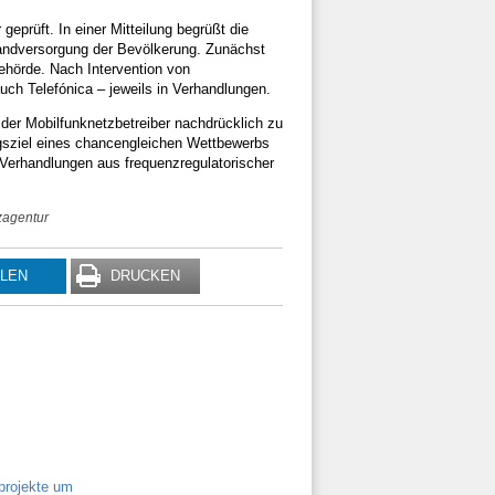
prüft. In einer Mitteilung begrüßt die
bandversorgung der Bevölkerung. Zunächst
ehörde. Nach Intervention von
uch Telefónica – jeweils in Verhandlungen.
 der Mobilfunknetzbetreiber nachdrücklich zu
ngsziel eines chancengleichen Wettbewerbs
Verhandlungen aus frequenzregulatorischer
zagentur
ILEN
DRUCKEN
projekte um