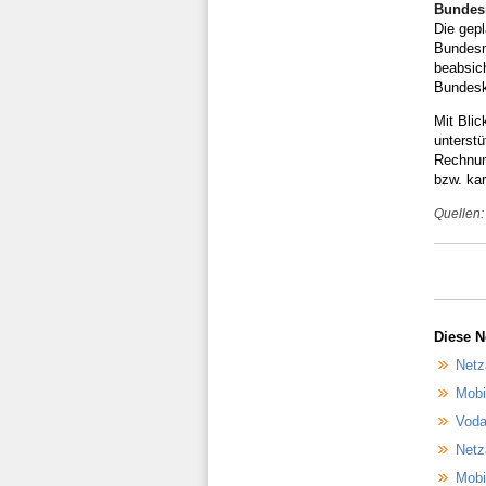
Bundesn
Die gep
Bundesn
beabsic
Bundeska
Mit Blic
unterstü
Rechnun
bzw. kar
Quellen:
Diese N
Netz
Mobi
Voda
Netz
Mobi