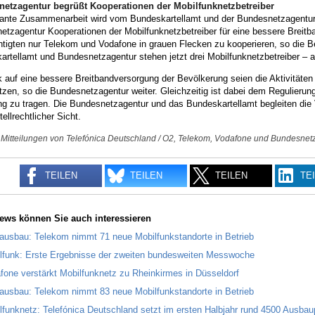
etzagentur begrüßt Kooperationen der Mobilfunknetzbetreiber
lante Zusammenarbeit wird vom Bundeskartellamt und der Bundesnetzagentur ge
etzagentur Kooperationen der Mobilfunknetzbetreiber für eine bessere Breit
htigten nur Telekom und Vodafone in grauen Flecken zu kooperieren, so die B
rtellamt und Bundesnetzagentur stehen jetzt drei Mobilfunknetzbetreiber – a
k auf eine bessere Breitbandversorgung der Bevölkerung seien die Aktivitäten
tzen, so die Bundesnetzagentur weiter. Gleichzeitig ist dabei dem Regulieru
g zu tragen. Die Bundesnetzagentur und das Bundeskartellamt begleiten die 
tellrechtlicher Sicht.
 Mitteilungen von Telefónica Deutschland / O2, Telekom, Vodafone und Bundesnet
TEILEN
TEILEN
TEILEN
TE
ews können Sie auch interessieren
ausbau: Telekom nimmt 71 neue Mobilfunkstandorte in Betrieb
lfunk: Erste Ergebnisse der zweiten bundesweiten Messwoche
fone verstärkt Mobilfunknetz zu Rheinkirmes in Düsseldorf
ausbau: Telekom nimmt 83 neue Mobilfunkstandorte in Betrieb
lfunknetz: Telefónica Deutschland setzt im ersten Halbjahr rund 4500 Ausbau