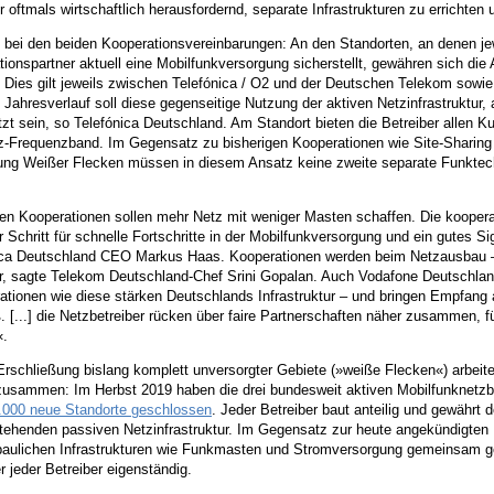
r oftmals wirtschaftlich herausfordernd, separate Infrastrukturen zu errichten
 bei den beiden Kooperationsvereinbarungen: An den Standorten, an denen jew
ionspartner aktuell eine Mobilfunkversorgung sicherstellt, gewähren sich die 
 Dies gilt jeweils zwischen Telefónica / O2 und der Deutschen Telekom sowi
Jahresverlauf soll diese gegenseitige Nutzung der aktiven Netzinfrastruktur
zt sein, so Telefónica Deutschland. Am Standort bieten die Betreiber allen
-Frequenzband. Im Gegensatz zu bisherigen Kooperationen wie Site-Sharin
ung Weißer Flecken müssen in diesem Ansatz keine zweite separate Funktechn
den Kooperationen sollen mehr Netz mit weniger Masten schaffen. Die koopera
r Schritt für schnelle Fortschritte in der Mobilfunkversorgung und ein gutes 
ica Deutschland CEO Markus Haas. Kooperationen werden beim Netzausbau – 
er, sagte Telekom Deutschland-Chef Srini Gopalan. Auch Vodafone Deutschlan
ationen wie diese stärken Deutschlands Infrastruktur – und bringen Empfang 
ß. [...] die Netzbetreiber rücken über faire Partnerschaften näher zusammen, fü
«.
Erschließung bislang komplett unversorgter Gebiete (»weiße Flecken«) arbei
 zusammen: Im Herbst 2019 haben die drei bundesweit aktiven Mobilfunknetzb
.000 neue Standorte geschlossen
. Jeder Betreiber baut anteilig und gewährt 
stehenden passiven Netzinfrastruktur. Im Gegensatz zur heute angekündigten
 baulichen Infrastrukturen wie Funkmasten und Stromversorgung gemeinsam g
ier jeder Betreiber eigenständig.