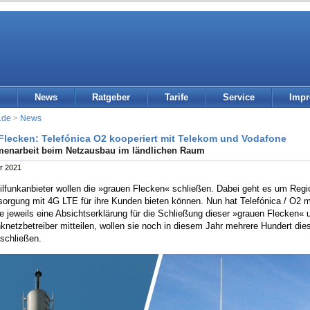
News
Ratgeber
Tarife
Service
Imp
.de
>
News
Flecken: Telefónica O2 kooperiert mit Telekom und Vodafone
enarbeit beim Netzausbau im ländlichen Raum
r 2021
lfunkanbieter wollen die »grauen Flecken« schließen. Dabei geht es um Region
sorgung mit 4G LTE für ihre Kunden bieten können. Nun hat Telefónica / O2 
 jeweils eine Absichtserklärung für die Schließung dieser »grauen Flecken« u
knetzbetreiber mitteilen, wollen sie noch in diesem Jahr mehrere Hundert die
schließen.