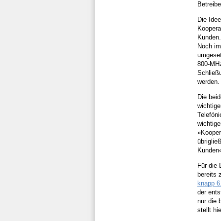
Betreibe
Die Idee
Kooperat
Kunden.
Noch im 
umgeset
800-MHz
Schließ
werden.
Die bei
wichtige
Telefón
wichtig
»Kooper
übriglie
Kunden
Für die 
bereits
knapp 6
der ent
nur die
stellt h