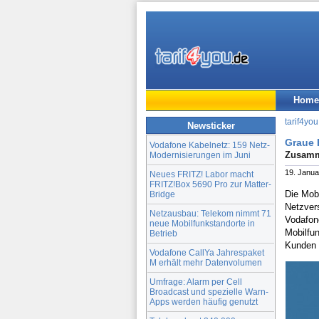
Home
tarif4you
Newsticker
Graue 
Vodafone Kabelnetz: 159 Netz-
Zusamm
Modernisierungen im Juni
19. Janua
Neues FRITZ! Labor macht
FRITZ!Box 5690 Pro zur Matter-
Die Mobi
Bridge
Netzver
Netzausbau: Telekom nimmt 71
Vodafone
neue Mobilfunkstandorte in
Mobilfun
Betrieb
Kunden 
Vodafone CallYa Jahrespaket
M erhält mehr Datenvolumen
Umfrage: Alarm per Cell
Broadcast und spezielle Warn-
Apps werden häufig genutzt