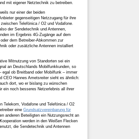
 und mit eigener Netztechnik zu betreiben.
eils nur einer der beiden
Anbieter gegenseitigen Netzzugang für ihre
e zwischen Telefónica / O2 und Vodafone.
, also der Sendetechnik und Antennen,
 Kunden im Ergebnis 4G-Zugänge auf dem
g oder dem Betreiber-Abkommen zur
ik oder zusätzliche Antennen installiert
tive Mitnutzung von Standorten sei ein
Signal an Deutschlands Mobilfunkkunden, so
egal ob Breitband oder Mobilfunk – immer
d CEO Hannes Ametsreiter sieht es ähnlich:
auch dort, wo er bislang zu wünschen
r ein noch besseres Netzerlebnis all ihrer
ten Telekom, Vodafone und Telefónica / O2
etreiber eine
Grundsatzvereinbarung für
den anderen Beteiligten ein Nutzungsrecht an
 Kooperation werden in den Weißen Flecken
enutzt, die Sendetechnik und Antennen