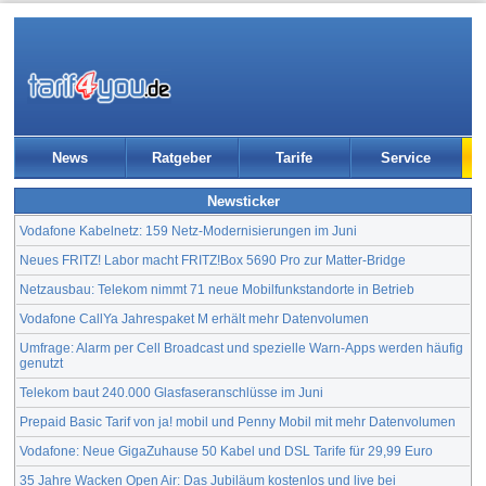
News
Ratgeber
Tarife
Service
Newsticker
Vodafone Kabelnetz: 159 Netz-Modernisierungen im Juni
Neues FRITZ! Labor macht FRITZ!Box 5690 Pro zur Matter-Bridge
Netzausbau: Telekom nimmt 71 neue Mobilfunkstandorte in Betrieb
Vodafone CallYa Jahrespaket M erhält mehr Datenvolumen
Umfrage: Alarm per Cell Broadcast und spezielle Warn-Apps werden häufig
genutzt
Telekom baut 240.000 Glasfaseranschlüsse im Juni
Prepaid Basic Tarif von ja! mobil und Penny Mobil mit mehr Datenvolumen
Vodafone: Neue GigaZuhause 50 Kabel und DSL Tarife für 29,99 Euro
35 Jahre Wacken Open Air: Das Jubiläum kostenlos und live bei