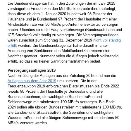
Die Bundesnetzagentur hat in den Zuteilungen der im Jahr 2015
versteigerten Frequenzen den Mobilfunknetzbetreibern auferlegt,
dass diese ab dem 1. Januar 2020 bundesweit 98 Prozent der
Haushalte und je Bundesland 97 Prozent der Haushalte mit einer
Mindestdatenrate von 50 Mbit/s pro Antennensektor zu versorgen
haben. Überdies sind die Hauptverkehrswege (Bundesautobahn und
ICE-Strecken) vollständig zu versorgen. Die Versorgungsauflagen
waren zunächst zum Stichtag 31. Dezember 2019
nicht vollständig
erfüllt
worden. Die Bundesnetzagentur hatte daraufhin unter
Androhung von Sanktionen den Mobilfunknetzbetreibern eine
Nachfrist gewährt. Nunmehr seien die Auflagen jedoch vollständig
erfüllt, so dass es keiner Sanktionsmaßnahmen bedarf.
Versorgungsauflagen 2019
Nach Erfüllung der Auflagen aus der Zuteilung 2015 sind nun die
Auflagen aus dem Jahr 2019
umzusetzen. Die in der
Frequenzauktion 2019 erfolgreichen Bieter müssen bis Ende 2022
jeweils 98 Prozent der Haushalte je Bundesland und alle
Bundesautobahnen, die wichtigsten Bundesstraßen und
Schienenwege mit mindestens 100 MBit/s versorgen. Bis Ende
2024 sollen alle übrigen Bundesstraßen mit mindestens 100 MBit/s,
alle Landes- und Staatsstraßen, die Seehäfen und wichtigsten
Wasserstraßen und alle übrigen Schienenwege mit mindestens 50
MBit/s versorgt werden.