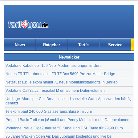
News
Ratgeber
Tarife
Service
Newsticker
Vodafone Kabelnetz: 159 Netz-Modernisierungen im Juni
Neues FRITZ! Labor macht FRITZ!Box 5690 Pro zur Matter-Bridge
Netzausbau: Telekom nimmt 71 neue Mobilfunkstandorte in Betrieb
Vodafone CallYa Jahrespaket M erhält mehr Datenvolumen
Umfrage: Alarm per Cell Broadcast und spezielle Warn-Apps werden häufig
genutzt
Telekom baut 240.000 Glasfaseranschlüsse im Juni
Prepaid Basic Tarif von ja! mobil und Penny Mobil mit mehr Datenvolumen
Vodafone: Neue GigaZuhause 50 Kabel und DSL Tarife für 29,99 Euro
35 Jahre Wacken Open Air: Das Jubiläum kostenlos und live bei