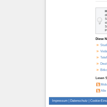
H
d
S
s
S
P
Diese N
Stud
Voda
Tele
Deut
Bitk
Lesen S
Mob
Alle
Impressum
|
Datenschutz
|
Cookie-Eins