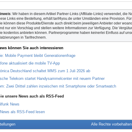
inweis
: Wir haben in diesem Artikel Partner-Links (Affiliate-Links) verwendet, die N
iese Links eine Bestellung, erhält tarif4you.de unter Umständen eine Provision. Fü
ie können diese Produkte/Dienste auch direkt beim jeweiligen Anbieter oder woande
ind nur ein Vorschlag und stellen weitere Informationen zur Verfügung. Die Vergütun
ie kostenlos anbieten können. Partnerprogramme haben keinerlei Einfluss auf unse
latzierungen in Tarifrechnern.
ews können Sie auch interessieren
ie: Mobile Payment bleibt Generationenfrage
fone aktualisiert die mobile TV-App
fónica Deutschland schaltet MMS zum 1 Juli 2026 ab
sche Telekom startet Handysammelcenter mit neuem Partner
om: Zwei Drittel zahlen inzwischen mit Smartphone oder Smartwatch
ie unsere News auch als RSS-Feed
ilfunk News
 News als RSS-Feed lesen
tellungen
Alle Rechte vorbehalte