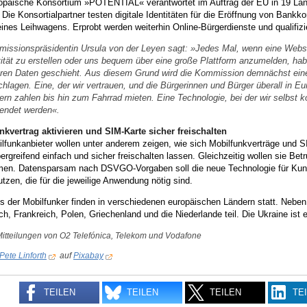
opäische Konsortium »POTENTIAL« verantwortet im Auftrag der EU in 19 Lände
 Die Konsortialpartner testen digitale Identitäten für die Eröffnung von Bankk
ines Leihwagens. Erprobt werden weiterhin Online-Bürgerdienste und qualifizi
issionspräsidentin Ursula von der Leyen sagt: »Jedes Mal, wenn eine Website
tität zu erstellen oder uns bequem über eine große Plattform anzumelden, hab
ren Daten geschieht. Aus diesem Grund wird die Kommission demnächst eine s
chlagen. Eine, der wir vertrauen, und die Bürgerinnen und Bürger überall in 
ern zahlen bis hin zum Fahrrad mieten. Eine Technologie, bei der wir selbst k
endet werden«.
nkvertrag aktivieren und SIM-Karte sicher freischalten
lfunkanbieter wollen unter anderem zeigen, wie sich Mobilfunkverträge und SIM
ergreifend einfach und sicher freischalten lassen. Gleichzeitig wollen sie Betr
en. Datensparsam nach DSVGO-Vorgaben soll die neue Technologie für Kunden 
tzen, die für die jeweilige Anwendung nötig sind.
ts der Mobilfunker finden in verschiedenen europäischen Ländern statt. Neb
ch, Frankreich, Polen, Griechenland und die Niederlande teil. Die Ukraine ist e
Mitteilungen von O2 Telefónica, Telekom und Vodafone
Pete Linforth
auf
Pixabay
TEILEN
TEILEN
TEILEN
TE