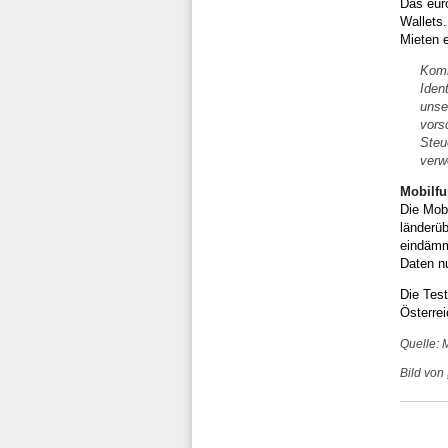
Das eur
Wallets.
Mieten e
Komm
Iden
unse
vors
Steu
verw
Mobilfu
Die Mobi
länderüb
eindämm
Daten nu
Die Tes
Österrei
Quelle: 
Bild von