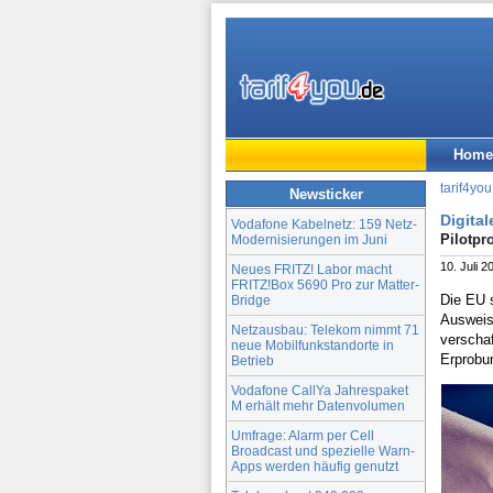
Home
tarif4you
Newsticker
Digita
Vodafone Kabelnetz: 159 Netz-
Pilotpr
Modernisierungen im Juni
10. Juli 2
Neues FRITZ! Labor macht
FRITZ!Box 5690 Pro zur Matter-
Die EU s
Bridge
Ausweisf
Netzausbau: Telekom nimmt 71
verschaf
neue Mobilfunkstandorte in
Erprobun
Betrieb
Vodafone CallYa Jahrespaket
M erhält mehr Datenvolumen
Umfrage: Alarm per Cell
Broadcast und spezielle Warn-
Apps werden häufig genutzt