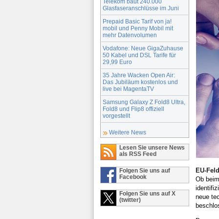
Telekom baut 240.000
Glasfaseranschlüsse im Juni
Prepaid Basic Tarif von ja!
mobil und Penny Mobil mit
mehr Datenvolumen
Vodafone: Neue GigaZuhause
50 Kabel und DSL Tarife für
29,99 Euro
35 Jahre Wacken Open Air:
Das Jubiläum kostenlos und
live bei MagentaTV
Samsung Galaxy Z Fold8 Ultra,
Fold8 und Flip8 offiziell
vorgestellt
Weitere News
Lesen Sie unsere News
als RSS Feed
EU-Feld
Folgen Sie uns auf
Facebook
Ob beim
identifi
Folgen Sie uns auf X
neue tec
(twitter)
beschlo