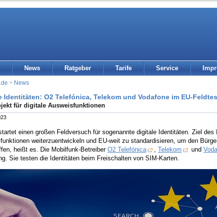
News
Ratgeber
Tarife
Service
Imp
.de
>
News
le Identitäten: O2 Telefónica, Telekom und Vodafone im EU-Feldtes
ojekt für digitale Ausweisfunktionen
023
tartet einen großen Feldversuch für sogenannte digitale Identitäten. Ziel des P
unktionen weiterzuentwickeln und EU-weit zu standardisieren, um den Bürgern 
fen, heißt es. Die Mobilfunk-Betreiber
O2 Telefónica
,
Telekom
und
Voda
g. Sie testen die Identitäten beim Freischalten von SIM-Karten.