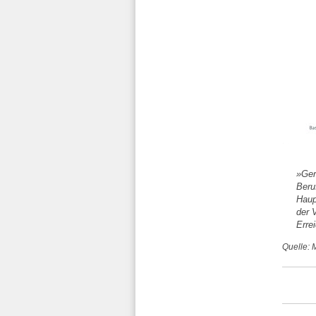
»Ger
Beru
Haup
der 
Erre
Quelle: 