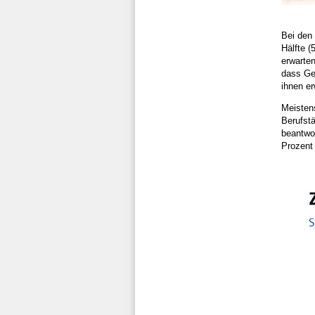
Bei den 
Hälfte (
erwarte
dass Ges
ihnen e
Meistens
Berufst
beantwor
Prozent 