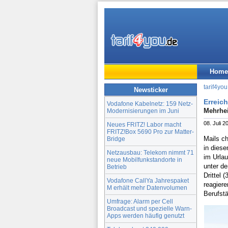
Home
tarif4you
Newsticker
Erreich
Vodafone Kabelnetz: 159 Netz-
Mehrhei
Modernisierungen im Juni
08. Juli 2
Neues FRITZ! Labor macht
FRITZ!Box 5690 Pro zur Matter-
Mails ch
Bridge
in diese
Netzausbau: Telekom nimmt 71
im Urlau
neue Mobilfunkstandorte in
unter de
Betrieb
Drittel 
Vodafone CallYa Jahrespaket
reagiere
M erhält mehr Datenvolumen
Berufstä
Umfrage: Alarm per Cell
Broadcast und spezielle Warn-
Apps werden häufig genutzt