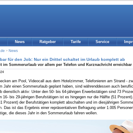
News
Ratgeber
Tarife
Service
Imp
.de
>
News
bar für den Job: Nur ein Drittel schaltet im Urlaub komplett ab
t im Sommerurlaub vor allem per Telefon und Kurznachricht erreichbar
024
ecken am Pool, Videocall aus dem Hotelzimmer, Telefonieren am Strand - zwei 
m Jahr einen Sommerurlaub geplant haben, sind währenddessen auch beruflich 
b dienstlich aktiv: Unter den 50- bis 64-jährigen Erwerbstätigen sind 73 Proz
n 16- bis 29-jährigen Berufstätigen ist es hingegen nur die Hälfte (51 Proze
(31 Prozent) der Berufstätigen komplett abschalten und im diesjährigen Somme
n. Das ist das Ergebnis einer repräsentativen Befragung unter 1.005 Persone
tige, die dieses Jahr in den Sommerurlaub fahren wollen.