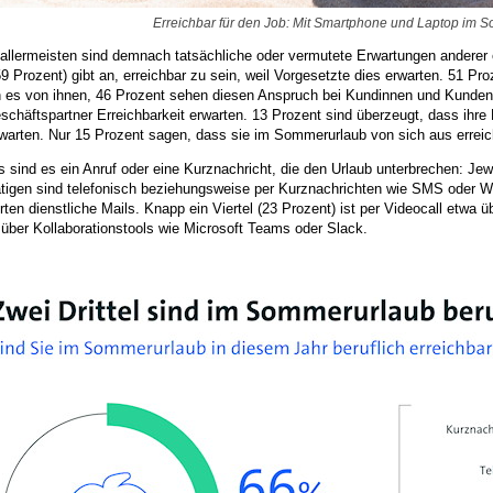
Erreichbar für den Job: Mit Smartphone und Laptop im 
allermeisten sind demnach tatsächliche oder vermutete Erwartungen anderer ei
59 Prozent) gibt an, erreichbar zu sein, weil Vorgesetzte dies erwarten. 51 Pr
n es von ihnen, 46 Prozent sehen diesen Anspruch bei Kundinnen und Kunden. 
chäftspartner Erreichbarkeit erwarten. 13 Prozent sind überzeugt, dass ihre 
rwarten. Nur 15 Prozent sagen, dass sie im Sommerurlaub von sich aus errei
 sind es ein Anruf oder eine Kurznachricht, die den Urlaub unterbrechen: Jewe
ätigen sind telefonisch beziehungsweise per Kurznachrichten wie SMS oder W
ten dienstliche Mails. Knapp ein Viertel (23 Prozent) ist per Videocall etwa 
über Kollaborationstools wie Microsoft Teams oder Slack.