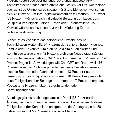
Prozent kostenlose oder günstige Beratungsangebote bzw.
Techniksprechstunden durch öffentliche Stellen vor Ort. Kostenlose
oder günstige Online-Kurse speziell für ältere Menschen wünschen
sich 43 Prozent, um ihre Digitalkompetenzen zu stärken. Ein Drittel
(33 Prozent) wünscht sich individuelle Beratung zu Hause, zum
Beispiel durch digitale Lotsen, Paten oder Ehrenamtliche. 35
Prozent wünschen sich eine finanzielle Förderung für ihre
technische Ausstattung.
Bisher ist es vor allem das persönliche Umfeld, das bei
Technikfragen weiterhilft: 54 Prozent der Senioren fragen Freunde,
Familie oder Bekannte, um sich neue digitale Fähigkeiten und
Kenntnisse anzueignen. 42 Prozent probieren Neues eigenständig
aus und lernen aus Fehlern, 39 Prozent schauen sich Videos an. 19
Prozent fragen KI-Anwendungen wie ChatGPT um Rat, jeweils 16
Prozent besuchen Schulungen oder Seminare beziehungsweise
lesen in Büchern oder Fachmedien nach. 13 Prozent nutzen
Lernapps, um sich digital aufzuschlauen, 10 Prozent eignen sich
neue Fähigkeiten über Beiträge im Internet an. 7 Prozent hören dazu
Podcasts, 5 Prozent nutzen Sprechstunden oder
Beratungsangebote.
Allerdings gibt es auch insgesamt ein Drittel (33 Prozent) der
Älteren, welche sich nach eigenen Angaben keine neuen digitalen
Fähigkeiten oder Kenntnisse aneignen. In der Altersgruppe ab 80
Jahren ist es mit 55 Prozent sogar eine Mehrheit.