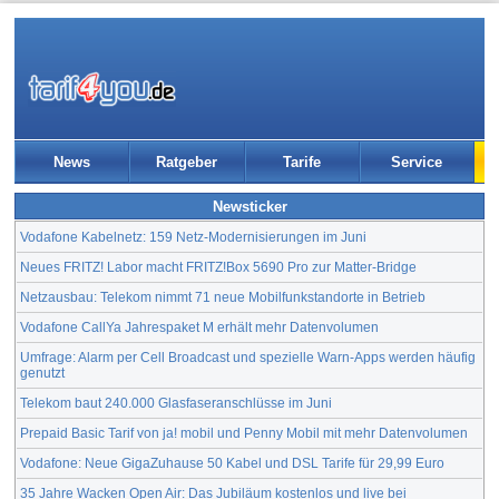
News
Ratgeber
Tarife
Service
Newsticker
Vodafone Kabelnetz: 159 Netz-Modernisierungen im Juni
Neues FRITZ! Labor macht FRITZ!Box 5690 Pro zur Matter-Bridge
Netzausbau: Telekom nimmt 71 neue Mobilfunkstandorte in Betrieb
Vodafone CallYa Jahrespaket M erhält mehr Datenvolumen
Umfrage: Alarm per Cell Broadcast und spezielle Warn-Apps werden häufig
genutzt
Telekom baut 240.000 Glasfaseranschlüsse im Juni
Prepaid Basic Tarif von ja! mobil und Penny Mobil mit mehr Datenvolumen
Vodafone: Neue GigaZuhause 50 Kabel und DSL Tarife für 29,99 Euro
35 Jahre Wacken Open Air: Das Jubiläum kostenlos und live bei