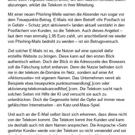
abzuringen, erklärt die Telekom in ihrer Mitteilung.
Mit einer neuen Phishing-Welle warnen die Absender nun sogar vor
dem Treuepunkte-Betrug. E-Mails mit dem Betreff »Ihr Postfach ist
in Gefahr – Schutz jetzt aktivieren!« landen aktuell verstärkt in den
Postfächern von Kunden, so die Telekom. Auch dieses Angebot –
laut dem man einmalig 1,95 Euro zahlt, um anschließend nie wieder
von Phishing-Mails bedroht zu werden – ist ein Betrugsversuch.
Ziel solcher E-Mails ist es, die Nutzer auf eine speziell dafür
erstellte Website zu bringen. Diese kann auf den ersten Blick
authentisch wirken. Doch der Blick in die Adresszeile des Browsers
soll die Fälschung sofort entlarven. Denn die Nutzer befinden sich
nie in der telekom.de-Domäne im Netz, sondern auf einer Art
»Aktionsseite« mit eigenem Namen. Das Unternehmen nennt als
Beispiele etwa treuepunkte.punkteumwandlung[.]com oder
aktivierung-telekomadvancedfilter[.]com. Die Telekom sucht nach
solchen Seiten mit Hilfe der KI und versucht sie auch zu
unterdrücken. Doch die Gegenseite leitet die Opfer auf immer neue
gefälschten Internetseiten - ein Katz-und-Maus-Spiel.
Und auch an der E-Mail selbst lässt sich erkennen, dass diese nicht
von der Telekom kommt. Die Telekom kennt ihre Kunden und kann
sie deshalb auch mit dem Namen ansprechen. Die Ansprache »Sehr
geehrter Kunde« werde von der Telekom so nicht verwendet und sei