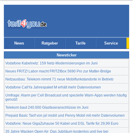
News
Ratgeber
Tarife
Service
Newsticker
Vodafone Kabelnetz: 159 Netz-Modernisierungen im Juni
Neues FRITZ! Labor macht FRITZ!Box 5690 Pro zur Matter-Bridge
Netzausbau: Telekom nimmt 71 neue Mobilfunkstandorte in Betrieb
Vodafone CallYa Jahrespaket M erhält mehr Datenvolumen
Umfrage: Alarm per Cell Broadcast und spezielle Warn-Apps werden häufig
genutzt
Telekom baut 240.000 Glasfaseranschlüsse im Juni
Prepaid Basic Tarif von ja! mobil und Penny Mobil mit mehr Datenvolumen
Vodafone: Neue GigaZuhause 50 Kabel und DSL Tarife für 29,99 Euro
35 Jahre Wacken Open Air: Das Jubiläum kostenlos und live bei