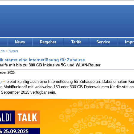
News
Ratgeber
Tarife
Service
Imp
.de
>
News
lk startet eine Internetlösung für Zuhause
rife mit bis zu 300 GB inklusive 5G und WLAN-Router
ember 2025
k
bietet künftig auch eine Internetlösung für Zuhause an. Dabei erhalten 
en Mobilfunktarif mit wahlweise 150 oder 300 GB Datenvolumen für die statio
 September 2025 verfügbar sein.