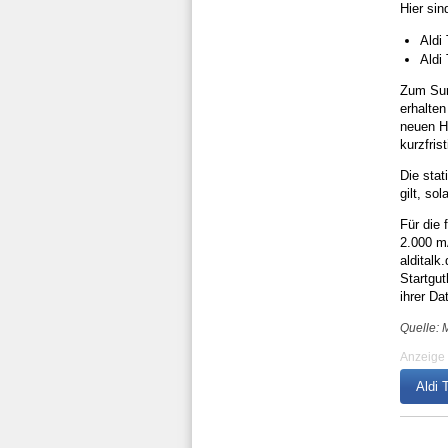
Hier sin
Aldi
Aldi
Zum Sur
erhalten
neuen H
kurzfris
Die sta
gilt, sol
Für die 
2.000 mA
alditalk
Startgut
ihrer Da
Quelle: M
Anzeige
Aldi 