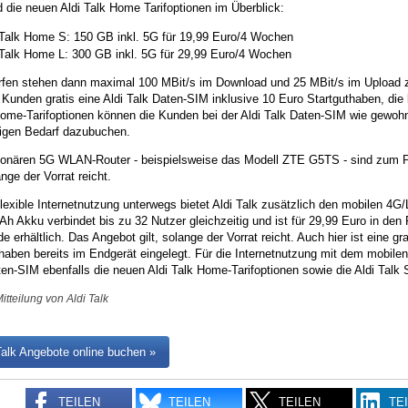
d die neuen Aldi Talk Home Tarifoptionen im Überblick:
 Talk Home S: 150 GB inkl. 5G für 19,99 Euro/4 Wochen
 Talk Home L: 300 GB inkl. 5G für 29,99 Euro/4 Wochen
fen stehen dann maximal 100 MBit/s im Download und 25 MBit/s im Upload z
 Kunden gratis eine Aldi Talk Daten-SIM inklusive 10 Euro Startguthaben, die 
ome-Tarifoptionen können die Kunden bei der Aldi Talk Daten-SIM wie gewohn
tigen Bedarf dazubuchen.
tionären 5G WLAN-Router - beispielsweise das Modell ZTE G5TS - sind zum Pr
ange der Vorrat reicht.
flexible Internetnutzung unterwegs bietet Aldi Talk zusätzlich den mobilen 
h Akku verbindet bis zu 32 Nutzer gleichzeitig und ist für 29,99 Euro in den 
.de erhältlich. Das Angebot gilt, solange der Vorrat reicht. Auch hier ist eine 
haben bereits im Endgerät eingelegt. Für die Internetnutzung mit dem mobil
ten-SIM ebenfalls die neuen Aldi Talk Home-Tarifoptionen sowie die Aldi Talk
itteilung von Aldi Talk
Talk Angebote online buchen »
TEILEN
TEILEN
TEILEN
TE