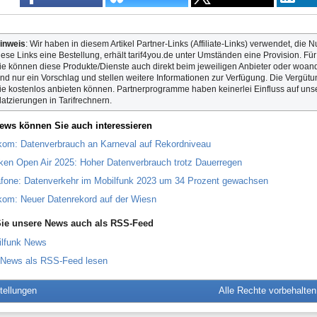
inweis
: Wir haben in diesem Artikel Partner-Links (Affiliate-Links) verwendet, die N
iese Links eine Bestellung, erhält tarif4you.de unter Umständen eine Provision. Fü
ie können diese Produkte/Dienste auch direkt beim jeweiligen Anbieter oder woande
ind nur ein Vorschlag und stellen weitere Informationen zur Verfügung. Die Vergütun
ie kostenlos anbieten können. Partnerprogramme haben keinerlei Einfluss auf unse
latzierungen in Tarifrechnern.
ews können Sie auch interessieren
kom: Datenverbrauch an Karneval auf Rekordniveau
en Open Air 2025: Hoher Datenverbrauch trotz Dauerregen
fone: Datenverkehr im Mobilfunk 2023 um 34 Prozent gewachsen
kom: Neuer Datenrekord auf der Wiesn
ie unsere News auch als RSS-Feed
ilfunk News
 News als RSS-Feed lesen
tellungen
Alle Rechte vorbehalte