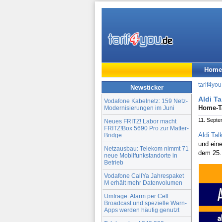
Home
tarif4you
Newsticker
Aldi Ta
Vodafone Kabelnetz: 159 Netz-
Home-Ta
Modernisierungen im Juni
11. Sept
Neues FRITZ! Labor macht
FRITZ!Box 5690 Pro zur Matter-
Aldi Tal
Bridge
und ein
Netzausbau: Telekom nimmt 71
dem 25.
neue Mobilfunkstandorte in
Betrieb
Vodafone CallYa Jahrespaket
M erhält mehr Datenvolumen
Umfrage: Alarm per Cell
Broadcast und spezielle Warn-
Apps werden häufig genutzt