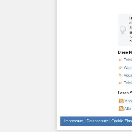
H
d
S
s
S
P
Diese N
Tele
Wack
Voda
Tele
Lesen S
Mob
Alle
Impressum
|
Datenschutz
|
Cookie-Eins