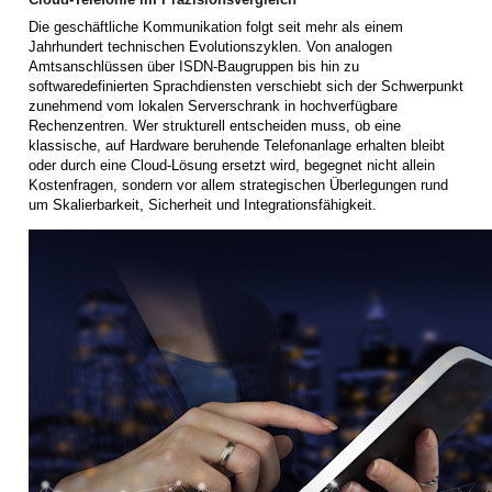
Die geschäftliche Kommunikation folgt seit mehr als einem
Jahrhundert technischen Evolutionszyklen. Von analogen
Amtsanschlüssen über ISDN-Baugruppen bis hin zu
softwaredefinierten Sprachdiensten verschiebt sich der Schwerpunkt
zunehmend vom lokalen Serverschrank in hochverfügbare
Rechenzentren. Wer strukturell entscheiden muss, ob eine
klassische, auf Hardware beruhende Telefonanlage erhalten bleibt
oder durch eine Cloud-Lösung ersetzt wird, begegnet nicht allein
Kostenfragen, sondern vor allem strategischen Überlegungen rund
um Skalierbarkeit, Sicherheit und Integrationsfähigkeit.