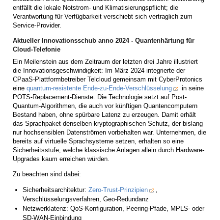
entfällt die lokale Notstrom- und Klimatisierungspflicht; die
Verantwortung für Verfügbarkeit verschiebt sich vertraglich zum
Service-Provider.
Aktueller Innovationsschub anno 2024 - Quantenhärtung für
Cloud-Telefonie
Ein Meilenstein aus dem Zeitraum der letzten drei Jahre illustriert
die Innovationsgeschwindigkeit: Im März 2024 integrierte der
CPaaS-Plattformbetreiber Telcloud gemeinsam mit CyberProtonics
eine
quantum-resistente Ende-zu-Ende-Verschlüsselung
in seine
POTS-Replacement-Dienste. Die Technologie setzt auf Post-
Quantum-Algorithmen, die auch vor künftigen Quantencomputern
Bestand haben, ohne spürbare Latenz zu erzeugen. Damit erhält
das Sprachpaket denselben kryptographischen Schutz, der bislang
nur hochsensiblen Datenströmen vorbehalten war. Unternehmen, die
bereits auf virtuelle Sprachsysteme setzen, erhalten so eine
Sicherheitsstufe, welche klassische Anlagen allein durch Hardware-
Upgrades kaum erreichen würden.
Zu beachten sind dabei:
Sicherheitsarchitektur:
Zero-Trust-Prinzipien
,
Verschlüsselungs­verfahren, Geo-Redundanz
Netzwerklatenz: QoS-Konfiguration, Peering-Pfade, MPLS- oder
SD-WAN-Einbindung