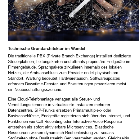
Technische Grundarchitektur im Wandel
Die traditionelle PBX (Private Branch Exchange) installiert dedizierte
Steuerplatinen, Leitungs­karten und oftmals proprietäre Endgeräte im
Firmengebäude. Sprachpakete zirkulieren innerhalb des lokalen
Netzes, der Amtsanschluss zum Provider endet physisch am
Standort. Wartung bedeutet Hardwaretausch, Software­updates
erfordern Downtime-Fenster, und Erweiterungen provozieren meist
ein Neubeschaffungsszenario.
Eine Cloud-Telefonanlage verlagert alle Steuer- und
Vermittlungselemente in virtualisierte Instanzen mehrerer
Datenzentren. SIP-Trunks ersetzen Primärmultiplex- oder
Basisanschlüsse, Endgeräte registrieren sich über das Internet, und
Funktionen wie Call Recording oder Interactive-Voice-Response
entstehen als sofort aktivierbare Microservices. Elastische
Ressourcen weisen dynamisch Rechenleistung zu, sodass
Stoßzeiten ohne Qualitätseinbußen verarbeitet werden. Gleichzeitig