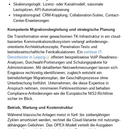
Skalierungslogik: Lizenz- oder Kanalmodell, saisonale
Lastspitzen, API-Automatisierung
Integrations­grad: CRM-Kopplung, Collaboration-Suites, Contact-
Center-Erweiterungen
Kompetente Migrationsbegleitung und strategische Planung
Die Transformation einer gewachsenen TK-Infrastruktur in ein cloud-
basiertes Kommunikations­ökosystem verlangt anforderungs-
orientierte Architekturkonzepte, Penetration-Tests und
betriebswirtschaftliche Feinkalkulationen. Ein
seriöser IT-
Dienstleister in Leipzig
offeriert beispielsweise VoIP-Readiness-
Analysen, Durchwahl-Portierungen und Schulungspakete für
Administratoren. Mit detaillierten Netzwerkmessungen lassen sich
Engpässe rechtzeitig identifizieren; zugleich entsteht ein
betriebsfertiger Migrationsplan, der Geschäftsprozesse ohne
Unterbrechung fortführt. Unternehmen, die diese Expertise in
Anspruch nehmen, minimieren Fehl­investitionen und behalten
Compliance-Anforderungen wie die Europäische NIS2-Richtlinie
sicher im Blick.
Betrieb, Wartung und Kostenstruktur
Während klassische Anlagen meist in fünf- bis siebenjährigen
Zyklen amortisiert werden, rechnet die Cloud-Variante mit nutzungs-
abhängigen Gebühren. Das OPEX-Modell verteilt die Ausgaben