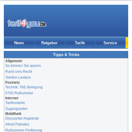
News
Ratgeber
Tarife
Service
Tipps & Tricks
Allgemein
So können Sie sparen
Rund ums Recht
Telefon-Lexikon
Festnetz
Technik: TAE-Belegung
0700 Rufnummer
Internet
Tarifmodelle
Zugangsarten
Mobilfunk
Discounter Angebote
Allnet Flatrates
Rufnummer-Portierung