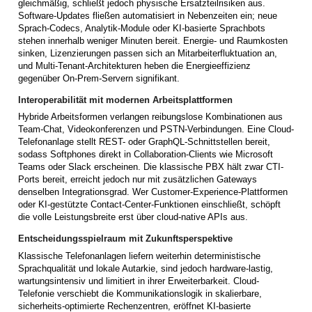
gleichmäßig, schließt jedoch physische Ersatzteilrisiken aus.
Software-Updates fließen automatisiert in Nebenzeiten ein; neue
Sprach-Codecs, Analytik-Module oder KI-basierte Sprachbots
stehen innerhalb weniger Minuten bereit. Energie- und Raumkosten
sinken, Lizenzierungen passen sich an Mitarbeiterfluktuation an,
und Multi-Tenant-Architekturen heben die Energieeffizienz
gegenüber On-Prem-Servern signifikant.
Interoperabilität mit modernen Arbeitsplattformen
Hybride Arbeitsformen verlangen reibungslose Kombinationen aus
Team-Chat, Videokonferenzen und PSTN-Verbindungen. Eine Cloud-
Telefonanlage stellt REST- oder GraphQL-Schnittstellen bereit,
sodass Softphones direkt in Collaboration-Clients wie Microsoft
Teams oder Slack erscheinen. Die klassische PBX hält zwar CTI-
Ports bereit, erreicht jedoch nur mit zusätzlichen Gateways
denselben Integrationsgrad. Wer Customer-Experience-Plattformen
oder KI-gestützte Contact-Center-Funktionen einschließt, schöpft
die volle Leistungsbreite erst über cloud-native APIs aus.
Entscheidungsspielraum mit Zukunftsperspektive
Klassische Telefonanlagen liefern weiterhin deterministische
Sprachqualität und lokale Autarkie, sind jedoch hardware-lastig,
wartungsintensiv und limitiert in ihrer Erweiterbarkeit. Cloud-
Telefonie verschiebt die Kommunikationslogik in skalierbare,
sicherheits-optimierte Rechenzentren, eröffnet KI-basierte