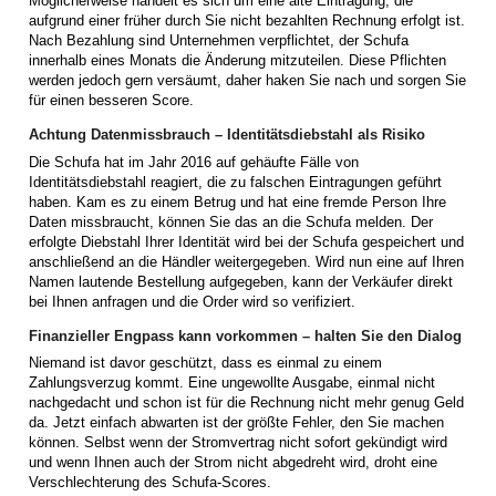
Möglicherweise handelt es sich um eine alte Eintragung, die
aufgrund einer früher durch Sie nicht bezahlten Rechnung erfolgt ist.
Nach Bezahlung sind Unternehmen verpflichtet, der Schufa
innerhalb eines Monats die Änderung mitzuteilen. Diese Pflichten
werden jedoch gern versäumt, daher haken Sie nach und sorgen Sie
für einen besseren Score.
Achtung Datenmissbrauch – Identitätsdiebstahl als Risiko
Die Schufa hat im Jahr 2016 auf gehäufte Fälle von
Identitätsdiebstahl reagiert, die zu falschen Eintragungen geführt
haben. Kam es zu einem Betrug und hat eine fremde Person Ihre
Daten missbraucht, können Sie das an die Schufa melden. Der
erfolgte Diebstahl Ihrer Identität wird bei der Schufa gespeichert und
anschließend an die Händler weitergegeben. Wird nun eine auf Ihren
Namen lautende Bestellung aufgegeben, kann der Verkäufer direkt
bei Ihnen anfragen und die Order wird so verifiziert.
Finanzieller Engpass kann vorkommen – halten Sie den Dialog
Niemand ist davor geschützt, dass es einmal zu einem
Zahlungsverzug kommt. Eine ungewollte Ausgabe, einmal nicht
nachgedacht und schon ist für die Rechnung nicht mehr genug Geld
da. Jetzt einfach abwarten ist der größte Fehler, den Sie machen
können. Selbst wenn der Stromvertrag nicht sofort gekündigt wird
und wenn Ihnen auch der Strom nicht abgedreht wird, droht eine
Verschlechterung des Schufa-Scores.