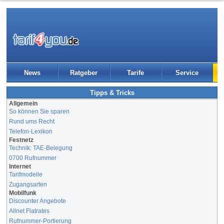
News
Ratgeber
Tarife
Service
Tipps & Tricks
Allgemein
So können Sie sparen
Rund ums Recht
Telefon-Lexikon
Festnetz
Technik: TAE-Belegung
0700 Rufnummer
Internet
Tarifmodelle
Zugangsarten
Mobilfunk
Discounter Angebote
Allnet Flatrates
Rufnummer-Portierung