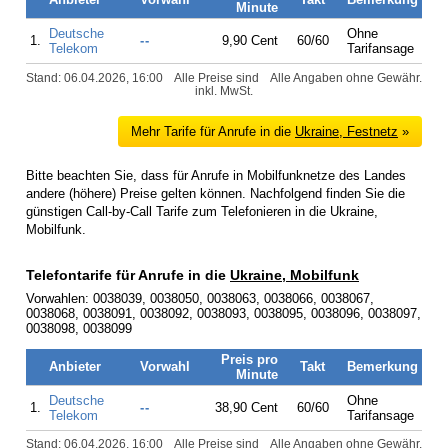
Minute
Deutsche
Ohne
1.
--
9,90 Cent
60/60
Telekom
Tarifansage
Stand: 06.04.2026, 16:00
Alle Preise sind
Alle Angaben ohne Gewähr.
inkl. MwSt.
Mehr Tarife für Anrufe in die
Ukraine, Festnetz
»
Bitte beachten Sie, dass für Anrufe in Mobilfunknetze des Landes
andere (höhere) Preise gelten können. Nachfolgend finden Sie die
günstigen Call-by-Call Tarife zum Telefonieren in die Ukraine,
Mobilfunk.
Telefontarife für Anrufe in die
Ukraine, Mobilfunk
Vorwahlen: 0038039, 0038050, 0038063, 0038066, 0038067,
0038068, 0038091, 0038092, 0038093, 0038095, 0038096, 0038097,
0038098, 0038099
Preis pro
Anbieter
Vorwahl
Takt
Bemerkung
Minute
Deutsche
Ohne
1.
--
38,90 Cent
60/60
Telekom
Tarifansage
Stand: 06.04.2026, 16:00
Alle Preise sind
Alle Angaben ohne Gewähr.