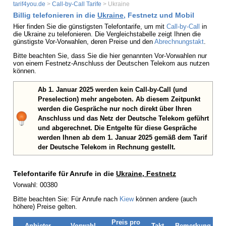
tarif4you.de
>
Call-by-Call Tarife
> Ukraine
Billig telefonieren in die
Ukraine
, Festnetz und Mobil
Hier finden Sie die günstigsten Telefontarife, um mit
Call-by-Call
in
die Ukraine zu telefonieren. Die Vergleichstabelle zeigt Ihnen die
günstigste Vor-Vorwahlen, deren Preise und den
Abrechnungstakt
.
Bitte beachten Sie, dass Sie die hier genannten Vor-Vorwahlen nur
von einem Festnetz-Anschluss der Deutschen Telekom aus nutzen
können.
Ab 1. Januar 2025 werden kein Call-by-Call (und
Preselection) mehr angeboten. Ab diesem Zeitpunkt
werden die Gespräche nur noch direkt über Ihren
Anschluss und das Netz der Deutsche Telekom geführt
und abgerechnet. Die Entgelte für diese Gespräche
werden Ihnen ab dem 1. Januar 2025 gemäß dem Tarif
der Deutsche Telekom in Rechnung gestellt.
Telefontarife für Anrufe in die
Ukraine, Festnetz
Vorwahl: 00380
Bitte beachten Sie: Für Anrufe nach
Kiew
können andere (auch
höhere) Preise gelten.
Preis pro
Anbieter
Vorwahl
Takt
Bemerkung