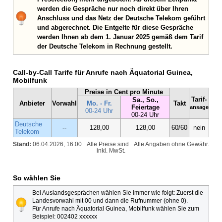
werden die Gespräche nur noch direkt über Ihren
Anschluss und das Netz der Deutsche Telekom geführt
und abgerechnet. Die Entgelte für diese Gespräche
werden Ihnen ab dem 1. Januar 2025 gemäß dem Tarif
der Deutsche Telekom in Rechnung gestellt.
Call-by-Call Tarife für Anrufe nach Äquatorial Guinea,
Mobilfunk
Preise in Cent pro Minute
Tarif-
Sa., So.,
Anbieter
Vorwahl
Mo. - Fr.
Takt
Feiertage
ansage
00-24 Uhr
00-24 Uhr
Deutsche
--
128,00
128,00
60/60
nein
Telekom
Stand:
06.04.2026, 16:00
Alle Preise sind
Alle Angaben ohne Gewähr.
inkl. MwSt.
So wählen Sie
Bei Auslandsgesprächen wählen Sie immer wie folgt: Zuerst die
Landesvorwahl mit 00 und dann die Rufnummer (ohne 0).
Für Anrufe nach Äquatorial Guinea, Mobilfunk wählen Sie zum
Beispiel: 002402 xxxxxx