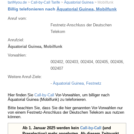
tarif4you.de
>
Call-by-Call Tarife
>
Äquatorial Guinea
> Mobilfunk
Billig telefonieren nach
Äquatorial Guinea, Mobilfunk
Anruf vom:
Festnetz-Anschluss der Deutschen
Telekom
Anrufziel:
Äquatorial Guinea, Mobilfunk
Vorwahlen:
002402, 002403, 002404, 002405, 002406,
002407
Weitere Anruf-Ziele:
-
Äquatorial Guinea, Festnetz
Hier finden Sie
Call-by-Call
Vor-Vorwahlen, um billiger nach
Äquatorial Guinea (Mobilfunk) zu telefonieren.
Bitte beachten Sie, dass Sie die hier genannten Vor-Vorwahlen nur
von einem Festnetz-Anschluss der Deutschen Telekom aus nutzen
können.
Ab 1. Januar 2025 werden kein
Call-by-Call
(und
Preselection) mehr angeboten. Ab diesem Zeitpunkt