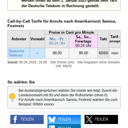
werden Ihnen ab dem 1. Januar 2025 gemäß dem Tarif
der Deutsche Telekom in Rechnung gestellt.
Call-by-Call Tarife für Anrufe nach Amerikanisch Samoa,
Festnetz
Preise in Cent pro Minute
Tarif-
Sa., So.,
Anbieter
Vorwahl
Mo. - Fr.
Takt
Feiertage
ansage
00-24 Uhr
00-24 Uhr
Deutsche
--
99,00
99,00
60/60
nein
Telekom
Stand:
06.04.2026, 16:00
Alle Preise sind
Alle Angaben ohne Gewähr.
inkl. MwSt.
So wählen Sie
Bei Auslandsgesprächen wählen Sie immer wie folgt: Zuerst die
Landesvorwahl mit 00 und dann die Rufnummer (ohne 0).
Für Anrufe nach Amerikanisch Samoa, Festnetz wählen Sie zum
Beispiel: 00684 xxxxxx
TEILEN
TEILEN
TEILEN