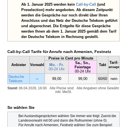
Ab 1. Januar 2025 werden kein
Call-by-Call
(und
Preselection) mehr angeboten. Ab diesem Zeitpunkt
werden die Gespräche nur noch direkt über Ihren
Anschluss und das Netz der Deutsche Telekom geführt
und abgerechnet. Die Entgelte für diese Gespräche
werden Ihnen ab dem 1. Januar 2025 gemäß dem Tarif
der Deutsche Telekom in Rechnung gestellt.
Call-by-Call Tarife für Anrufe nach Armenien, Festnetz
Preise in Cent pro Minute
Tarif-
Sa., So.,
Anbieter
Vorwahl
Mo. - Fr.
Takt
Feiertage
ansage
00-24 Uhr
00-24 Uhr
Deutsche
--
99,00
99,00
60/60
nein
Telekom
Stand:
06.04.2026, 16:00
Alle Preise sind
Alle Angaben ohne Gewähr.
inkl. MwSt.
So wählen Sie
Bei Auslandsgesprächen wählen Sie immer wie folgt: Zuerst die
Landesvorwahl mit 00 und dann die Rufnummer (ohne 0).
Für Anrufe nach Armenien, Festnetz wählen Sie zum Beispiel: