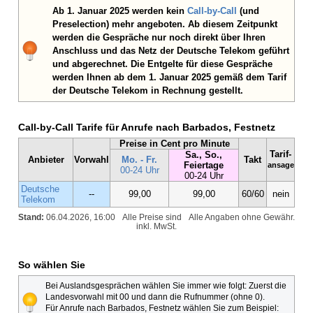
Ab 1. Januar 2025 werden kein
Call-by-Call
(und
Preselection) mehr angeboten. Ab diesem Zeitpunkt
werden die Gespräche nur noch direkt über Ihren
Anschluss und das Netz der Deutsche Telekom geführt
und abgerechnet. Die Entgelte für diese Gespräche
werden Ihnen ab dem 1. Januar 2025 gemäß dem Tarif
der Deutsche Telekom in Rechnung gestellt.
Call-by-Call Tarife für Anrufe nach Barbados, Festnetz
Preise in Cent pro Minute
Tarif-
Sa., So.,
Anbieter
Vorwahl
Mo. - Fr.
Takt
Feiertage
ansage
00-24 Uhr
00-24 Uhr
Deutsche
--
99,00
99,00
60/60
nein
Telekom
Stand:
06.04.2026, 16:00
Alle Preise sind
Alle Angaben ohne Gewähr.
inkl. MwSt.
So wählen Sie
Bei Auslandsgesprächen wählen Sie immer wie folgt: Zuerst die
Landesvorwahl mit 00 und dann die Rufnummer (ohne 0).
Für Anrufe nach Barbados, Festnetz wählen Sie zum Beispiel: