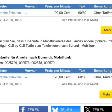
ieter
Vorwahl
Preis pro Minute
Takt
Bemerkung
tsche Telekom
--
99,00 Cent
60/60
Ohne Tarifa
6.04.2026, 16:00
Alle Preise sind inkl. MwSt.
Mehr 
achten Sie, dass für Anrufe in Mobilfunknetze des Landes andere (höhere) Pr
tigen Call-by-Call Tarife zum Telefonieren nach Burundi, Mobilfunk.
ntarife für Anrufe nach
Burundi, Mobilfunk
en: 0025729, 002576, 002578, 002579
ieter
Vorwahl
Preis pro Minute
Takt
Bemerkung
tsche Telekom
--
128,00 Cent
60/60
Ohne Tarifa
6.04.2026, 16:00
Alle Preise sind inkl. MwSt.
Mehr T
TEILEN
TEILEN
TEILEN