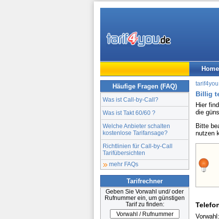
Home
tarif4you
Häufige Fragen (FAQ)
Billig 
Was ist Call-by-Call?
Hier fin
die gün
Was ist Takt 60/60 ?
Bitte b
Welche Anbieter schalten
kostenlose Tarifansage?
nutzen 
Richtlinien für Call-by-Call
Tarifübersichten
mehr FAQs
Tarifrechner
Geben Sie Vorwahl und/ oder
Rufnummer ein, um günstigen
Tarif zu finden:
Telefo
Vorwahl