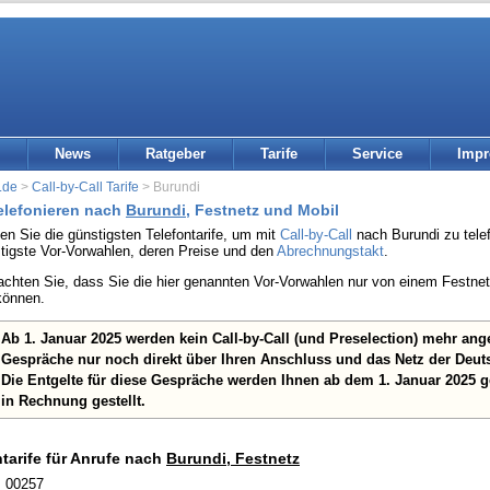
News
Ratgeber
Tarife
Service
Imp
.de
>
Call-by-Call Tarife
> Burundi
telefonieren nach
Burundi
, Festnetz und Mobil
den Sie die günstigsten Telefontarife, um mit
Call-by-Call
nach Burundi zu telef
stigste Vor-Vorwahlen, deren Preise und den
Abrechnungstakt
.
eachten Sie, dass Sie die hier genannten Vor-Vorwahlen nur von einem Festn
können.
Ab 1. Januar 2025 werden kein Call-by-Call (und Preselection) mehr an
Gespräche nur noch direkt über Ihren Anschluss und das Netz der Deut
Die Entgelte für diese Gespräche werden Ihnen ab dem 1. Januar 2025 
in Rechnung gestellt.
ntarife für Anrufe nach
Burundi, Festnetz
: 00257