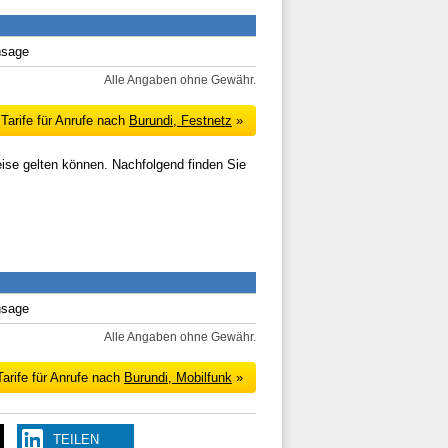
nsage
Alle Angaben ohne Gewähr.
Tarife für Anrufe nach
Burundi, Festnetz
»
eise gelten können. Nachfolgend finden Sie
nsage
Alle Angaben ohne Gewähr.
arife für Anrufe nach
Burundi, Mobilfunk
»
TEILEN