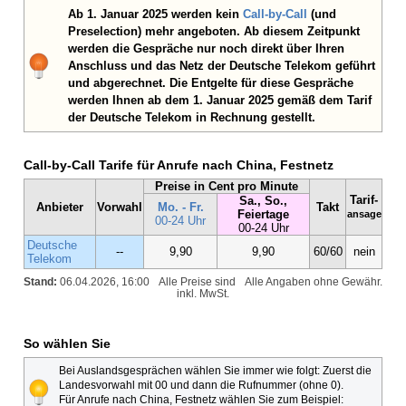
Ab 1. Januar 2025 werden kein
Call-by-Call
(und
Preselection) mehr angeboten. Ab diesem Zeitpunkt
werden die Gespräche nur noch direkt über Ihren
Anschluss und das Netz der Deutsche Telekom geführt
und abgerechnet. Die Entgelte für diese Gespräche
werden Ihnen ab dem 1. Januar 2025 gemäß dem Tarif
der Deutsche Telekom in Rechnung gestellt.
Call-by-Call Tarife für Anrufe nach China, Festnetz
Preise in Cent pro Minute
Tarif-
Sa., So.,
Anbieter
Vorwahl
Mo. - Fr.
Takt
Feiertage
ansage
00-24 Uhr
00-24 Uhr
Deutsche
--
9,90
9,90
60/60
nein
Telekom
Stand:
06.04.2026, 16:00
Alle Preise sind
Alle Angaben ohne Gewähr.
inkl. MwSt.
So wählen Sie
Bei Auslandsgesprächen wählen Sie immer wie folgt: Zuerst die
Landesvorwahl mit 00 und dann die Rufnummer (ohne 0).
Für Anrufe nach China, Festnetz wählen Sie zum Beispiel: