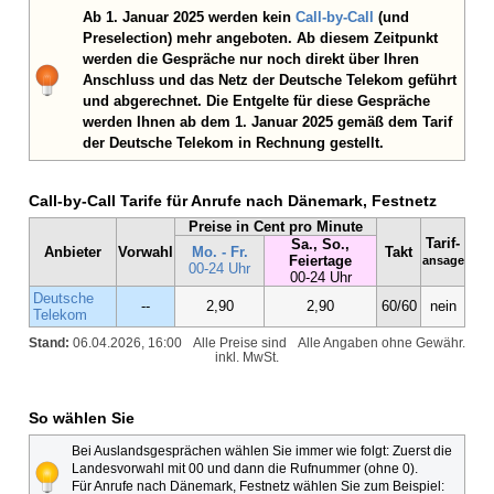
Ab 1. Januar 2025 werden kein
Call-by-Call
(und
Preselection) mehr angeboten. Ab diesem Zeitpunkt
werden die Gespräche nur noch direkt über Ihren
Anschluss und das Netz der Deutsche Telekom geführt
und abgerechnet. Die Entgelte für diese Gespräche
werden Ihnen ab dem 1. Januar 2025 gemäß dem Tarif
der Deutsche Telekom in Rechnung gestellt.
Call-by-Call Tarife für Anrufe nach Dänemark, Festnetz
Preise in Cent pro Minute
Tarif-
Sa., So.,
Anbieter
Vorwahl
Mo. - Fr.
Takt
Feiertage
ansage
00-24 Uhr
00-24 Uhr
Deutsche
--
2,90
2,90
60/60
nein
Telekom
Stand:
06.04.2026, 16:00
Alle Preise sind
Alle Angaben ohne Gewähr.
inkl. MwSt.
So wählen Sie
Bei Auslandsgesprächen wählen Sie immer wie folgt: Zuerst die
Landesvorwahl mit 00 und dann die Rufnummer (ohne 0).
Für Anrufe nach Dänemark, Festnetz wählen Sie zum Beispiel: