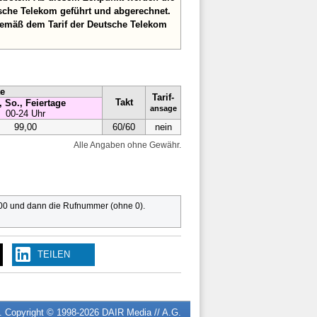
sche Telekom geführt und abgerechnet.
gemäß dem Tarif der Deutsche Telekom
te
Tarif-
Takt
, So., Feiertage
ansage
00-24 Uhr
99,00
60/60
nein
Alle Angaben ohne Gewähr.
 00 und dann die Rufnummer (ohne 0).
TEILEN
n. Copyright © 1998-2026
DAIR Media // A.G.