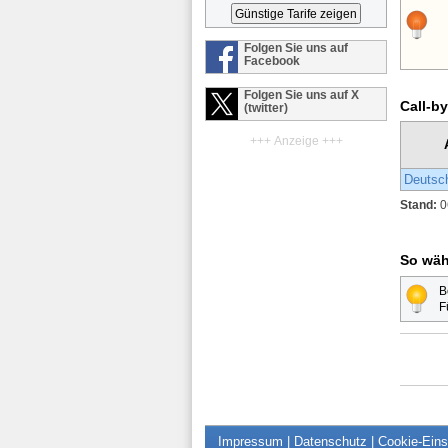
Folgen Sie uns auf
Facebook
Folgen Sie uns auf X
Call-by
(twitter)
+++ Anzeige +++
Deutsc
Stand:
0
So wäh
B
F
Impressum
|
Datenschutz
|
Cookie-Eins