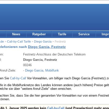
News
Ratgeber
Tarife
Service
Imp
.de
>
Call-by-Call Tarife
>
Diego Garcia
> Festnetz
telefonieren nach
Diego Garcia, Festnetz
om:
Festnetz-Anschluss der Deutschen Telekom
l:
Diego Garcia, Festnetz
:
00246
Anruf-Ziele:
-
Diego Garcia, Mobilfunk
den Sie
Call-by-Call
Vor-Vorwahlen, um billiger nach Diego Garcia (Festnetz) zu
fe in die Mobilfunknetze des Landes können andere (auch höhere) Preise gelte
welche sie über "weitere Anruf-Ziele" oben erreichen.
eachten Sie, dass Sie die hier genannten Vor-Vorwahlen nur von einem Festn
können.
Ab 1. Januar 2025 werden kein
Call-by-Call
(und Preselection) mehr ang