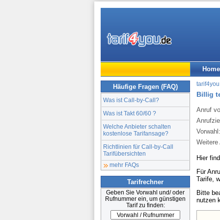
Home
tarif4you
Häufige Fragen (FAQ)
Billig 
Was ist Call-by-Call?
Anruf v
Was ist Takt 60/60 ?
Anrufzie
Welche Anbieter schalten
Vorwahl
kostenlose Tarifansage?
Weitere 
Richtlinien für Call-by-Call
Tarifübersichten
Hier fin
mehr FAQs
Für Anru
Tarife, 
Tarifrechner
Bitte b
Geben Sie Vorwahl und/ oder
Rufnummer ein, um günstigen
nutzen 
Tarif zu finden: