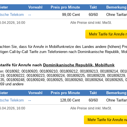
ieter
Vorwahl
Preis pro Minute
Takt
Bemerkung
tsche Telekom
--
99,00 Cent
60/60
Ohne Tarifa
6.04.2026, 16:00
Alle Preise sind inkl. MwSt.
Mehr Tarife für Anrufe
achten Sie, dass für Anrufe in Mobilfunknetze des Landes andere (höhere) Pr
tigen Call-by-Call Tarife zum Telefonieren nach Dominikanische Republik, Mob
ntarife für Anrufe nach
Dominikanische Republik, Mobilfunk
en: 0018092, 00180920, 001809210, 001809212, 001809213, 001809214, 001
19, 001809222, 001809223, 001809224, 001809225, 001809228, 001809229,
35, 001809248, 001809249, 00180925, 001809260, 001809264, 001809265, 
69 und andere
ieter
Vorwahl
Preis pro Minute
Takt
Bemerkung
tsche Telekom
--
128,00 Cent
60/60
Ohne Tarifa
6.04.2026, 16:00
Alle Preise sind inkl. MwSt.
Mehr Tarife für Anrufe 