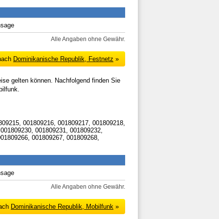
nsage
Alle Angaben ohne Gewähr.
 nach
Dominikanische Republik, Festnetz
»
eise gelten können. Nachfolgend finden Sie
ilfunk.
809215, 001809216, 001809217, 001809218,
 001809230, 001809231, 001809232,
001809266, 001809267, 001809268,
nsage
Alle Angaben ohne Gewähr.
nach
Dominikanische Republik, Mobilfunk
»