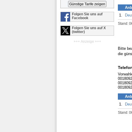
Anb
Folgen Sie uns auf
1.
Deu
Facebook
Stand: 0
Folgen Sie uns auf X
(twitter)
+++ Anzeige +++
Bitte be
die güns
Telefo
Vorwahl
0018092
0018092
0018092
Anb
1.
Deu
Stand: 0