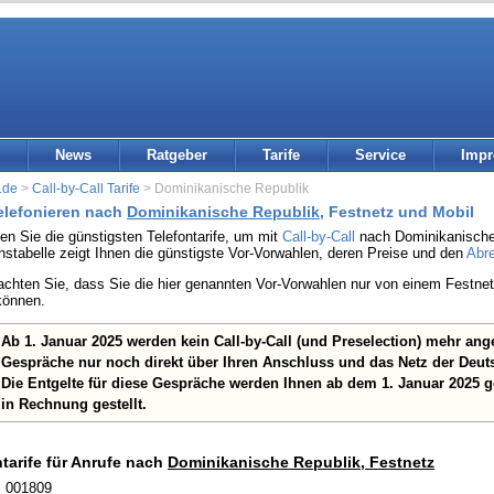
News
Ratgeber
Tarife
Service
Imp
.de
>
Call-by-Call Tarife
> Dominikanische Republik
telefonieren nach
Dominikanische Republik
, Festnetz und Mobil
den Sie die günstigsten Telefontarife, um mit
Call-by-Call
nach Dominikanische 
hstabelle zeigt Ihnen die günstigste Vor-Vorwahlen, deren Preise und den
Abr
eachten Sie, dass Sie die hier genannten Vor-Vorwahlen nur von einem Festn
können.
Ab 1. Januar 2025 werden kein Call-by-Call (und Preselection) mehr an
Gespräche nur noch direkt über Ihren Anschluss und das Netz der Deut
Die Entgelte für diese Gespräche werden Ihnen ab dem 1. Januar 2025 
in Rechnung gestellt.
ntarife für Anrufe nach
Dominikanische Republik, Festnetz
: 001809