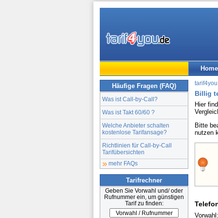
Home
tarif4you
Häufige Fragen (FAQ)
Billig 
Was ist Call-by-Call?
Hier fin
Vergleic
Was ist Takt 60/60 ?
Bitte b
Welche Anbieter schalten
kostenlose Tarifansage?
nutzen 
Richtlinien für Call-by-Call
Tarifübersichten
mehr FAQs
Tarifrechner
Geben Sie Vorwahl und/ oder
Rufnummer ein, um günstigen
Tarif zu finden:
Telefo
Vorwahl