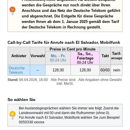
werden die Gespräche nur noch direkt über Ihren
Anschluss und das Netz der Deutsche Telekom geführt
und abgerechnet. Die Entgelte für diese Gespräche
werden Ihnen ab dem 1. Januar 2025 gemäß dem Tarif
der Deutsche Telekom in Rechnung gestellt.
Call-by-Call Tarife für Anrufe nach El Salvador, Mobilfunk
Preise in Cent pro Minute
Tarif-
Sa., So.,
Anbieter
Vorwahl
Mo. - Fr.
Takt
Feiertage
ansage
00-24 Uhr
00-24 Uhr
Deutsche
--
128,00
128,00
60/60
nein
Telekom
Stand:
06.04.2026, 16:00
Alle Preise sind
Alle Angaben ohne Gewähr.
inkl. MwSt.
So wählen Sie
Bei Auslandsgesprächen wählen Sie immer wie folgt: Zuerst die
Landesvorwahl mit 00 und dann die Rufnummer (ohne 0).
Für Anrufe nach El Salvador, Mobilfunk wählen Sie zum Beispiel:
0050338 xxxxxx