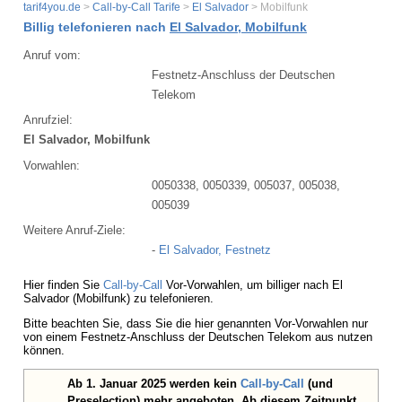
tarif4you.de
>
Call-by-Call Tarife
>
El Salvador
> Mobilfunk
Billig telefonieren nach
El Salvador, Mobilfunk
Anruf vom:
Festnetz-Anschluss der Deutschen
Telekom
Anrufziel:
El Salvador, Mobilfunk
Vorwahlen:
0050338, 0050339, 005037, 005038,
005039
Weitere Anruf-Ziele:
-
El Salvador, Festnetz
Hier finden Sie
Call-by-Call
Vor-Vorwahlen, um billiger nach El
Salvador (Mobilfunk) zu telefonieren.
Bitte beachten Sie, dass Sie die hier genannten Vor-Vorwahlen nur
von einem Festnetz-Anschluss der Deutschen Telekom aus nutzen
können.
Ab 1. Januar 2025 werden kein
Call-by-Call
(und
Preselection) mehr angeboten. Ab diesem Zeitpunkt