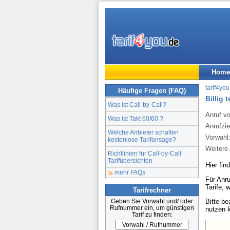
Home
tarif4you
Häufige Fragen (FAQ)
Billig 
Was ist Call-by-Call?
Anruf v
Was ist Takt 60/60 ?
Anrufzie
Welche Anbieter schalten
Vorwahl
kostenlose Tarifansage?
Weitere 
Richtlinien für Call-by-Call
Tarifübersichten
Hier fin
mehr FAQs
Für Anru
Tarife, 
Tarifrechner
Bitte b
Geben Sie Vorwahl und/ oder
Rufnummer ein, um günstigen
nutzen 
Tarif zu finden: