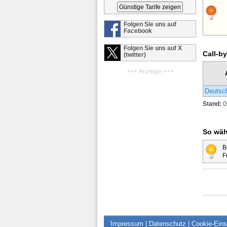
Folgen Sie uns auf
Facebook
Folgen Sie uns auf X
Call-by
(twitter)
+++ Anzeige +++
Deutsc
Stand:
0
So wäh
B
F
Impressum
|
Datenschutz
|
Cookie-Eins