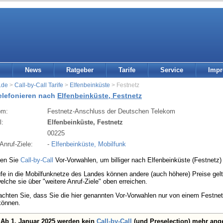
News
Ratgeber
Tarife
Service
Imp
.de
>
Call-by-Call Tarife
>
Elfenbeinküste
> Festnetz
telefonieren nach
Elfenbeinküste, Festnetz
om:
Festnetz-Anschluss der Deutschen Telekom
l:
Elfenbeinküste, Festnetz
:
00225
Anruf-Ziele:
-
Elfenbeinküste, Mobilfunk
den Sie
Call-by-Call
Vor-Vorwahlen, um billiger nach Elfenbeinküste (Festnetz) 
fe in die Mobilfunknetze des Landes können andere (auch höhere) Preise gelte
welche sie über "weitere Anruf-Ziele" oben erreichen.
eachten Sie, dass Sie die hier genannten Vor-Vorwahlen nur von einem Festn
können.
Ab 1. Januar 2025 werden kein
Call-by-Call
(und Preselection) mehr ang