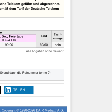
sche Telekom geführt und abgerechnet.
gemäß dem Tarif der Deutsche Telekom
te
Tarif-
Takt
, So., Feiertage
ansage
00-24 Uhr
99,00
60/60
nein
Alle Angaben ohne Gewähr.
 00 und dann die Rufnummer (ohne 0).
TEILEN
n. Copyright © 1998-2026
DAIR Media // A.G.