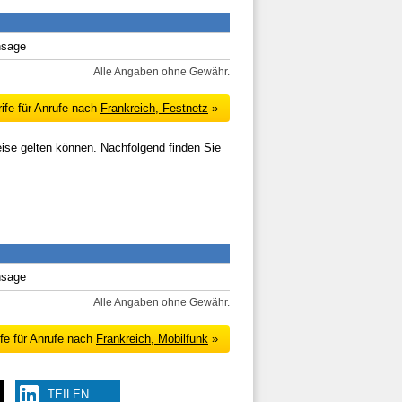
nsage
Alle Angaben ohne Gewähr.
ife für Anrufe nach
Frankreich, Festnetz
»
eise gelten können. Nachfolgend finden Sie
nsage
Alle Angaben ohne Gewähr.
fe für Anrufe nach
Frankreich, Mobilfunk
»
TEILEN