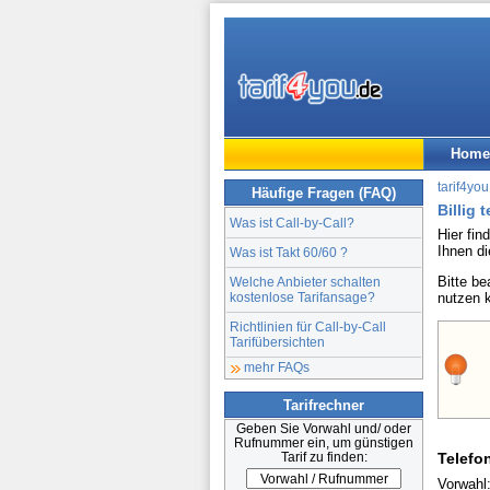
Home
tarif4you
Häufige Fragen (FAQ)
Billig 
Was ist Call-by-Call?
Hier fin
Ihnen d
Was ist Takt 60/60 ?
Bitte b
Welche Anbieter schalten
kostenlose Tarifansage?
nutzen 
Richtlinien für Call-by-Call
Tarifübersichten
mehr FAQs
Tarifrechner
Geben Sie Vorwahl und/ oder
Rufnummer ein, um günstigen
Tarif zu finden:
Telefo
Vorwahl