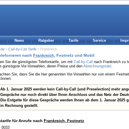
News
Ratgeber
Tarife
Service
Imp
.de
>
Call-by-Call Tarife
> Frankreich
telefonieren nach
Frankreich
, Festnetz und Mobil
den Sie die günstigsten Telefontarife, um mit
Call-by-Call
nach Frankreich zu te
ie günstigste Vor-Vorwahlen, deren Preise und den
Abrechnungstakt
.
eachten Sie, dass Sie die hier genannten Vor-Vorwahlen nur von einem Festn
können.
Ab 1. Januar 2025 werden kein Call-by-Call (und Preselection) mehr an
Gespräche nur noch direkt über Ihren Anschluss und das Netz der Deut
Die Entgelte für diese Gespräche werden Ihnen ab dem 1. Januar 2025 
in Rechnung gestellt.
ntarife für Anrufe nach
Frankreich, Festnetz
: 0033