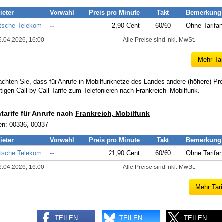
ieter
Vorwahl
Preis pro Minute
Takt
Bemerkung
tsche Telekom
--
2,90 Cent
60/60
Ohne Tarifa
6.04.2026, 16:00
Alle Preise sind inkl. MwSt.
Mehr Tar
achten Sie, dass für Anrufe in Mobilfunknetze des Landes andere (höhere) Pr
tigen Call-by-Call Tarife zum Telefonieren nach Frankreich, Mobilfunk.
ntarife für Anrufe nach
Frankreich, Mobilfunk
en: 00336, 00337
ieter
Vorwahl
Preis pro Minute
Takt
Bemerkung
tsche Telekom
--
21,90 Cent
60/60
Ohne Tarifa
6.04.2026, 16:00
Alle Preise sind inkl. MwSt.
Mehr Tari
TEILEN
TEILEN
TEILEN