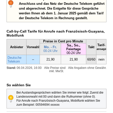
Anschluss und das Netz der Deutsche Telekom geführt
und abgerechnet. Die Entgelte für diese Gespräche
werden Ihnen ab dem 1. Januar 2025 gemäß dem Tarif
der Deutsche Telekom in Rechnung gestellt.
Call-by-Call Tarife für Anrufe nach Französisch-Guayana,
Mobilfunk
Preise in Cent pro Minute
Tarif-
Sa., So.,
Anbieter
Vorwahl
Mo. - Fr.
Takt
Feiertage
ansage
00-24 Uhr
00-24 Uhr
Deutsche
--
21,90
21,90
60/60
nein
Telekom
Stand:
06.04.2026, 16:00
Alle Preise sind
Alle Angaben ohne Gewähr.
inkl. MwSt.
So wählen Sie
Bei Auslandsgesprächen wählen Sie immer wie folgt: Zuerst die
Landesvorwahl mit 00 und dann die Rufnummer (ohne 0).
Für Anrufe nach Französisch-Guayana, Mobilfunk wählen Sie
zum Beispiel: 00594694 xxxxxx