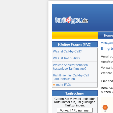
Home
tarif4you
Häufige Fragen (FAQ)
Billig 
Was ist Call-by-Call?
Anruf v
Was ist Takt 60/60 ?
Anrufzie
Welche Anbieter schalten
Vorwahl
kostenlose Tarifansage?
Weitere 
Richtlinien für Call-by-Call
Tarifübersichten
Hier fin
mehr FAQs
Bitte b
nutzen 
Tarifrechner
Geben Sie Vorwahl und/ oder
Rufnummer ein, um günstigen
Tarif zu finden: