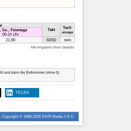
te
Tarif-
Takt
, So., Feiertage
ansage
00-24 Uhr
21,90
60/60
nein
Alle Angaben ohne Gewähr.
 00 und dann die Rufnummer (ohne 0).
TEILEN
n. Copyright © 1998-2026
DAIR Media // A.G.