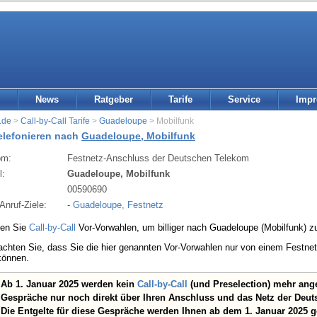
News
Ratgeber
Tarife
Service
Imp
.de
>
Call-by-Call Tarife
>
Guadeloupe
> Mobilfunk
telefonieren nach
Guadeloupe, Mobilfunk
om:
Festnetz-Anschluss der Deutschen Telekom
l:
Guadeloupe, Mobilfunk
:
00590690
Anruf-Ziele:
-
Guadeloupe, Festnetz
den Sie
Call-by-Call
Vor-Vorwahlen, um billiger nach Guadeloupe (Mobilfunk) zu
eachten Sie, dass Sie die hier genannten Vor-Vorwahlen nur von einem Festn
können.
Ab 1. Januar 2025 werden kein
Call-by-Call
(und Preselection) mehr ang
Gespräche nur noch direkt über Ihren Anschluss und das Netz der Deut
Die Entgelte für diese Gespräche werden Ihnen ab dem 1. Januar 2025 