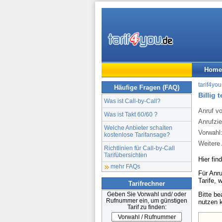
Home
tarif4you
Häufige Fragen (FAQ)
Billig 
Was ist Call-by-Call?
Anruf v
Was ist Takt 60/60 ?
Anrufzie
Welche Anbieter schalten
Vorwahl
kostenlose Tarifansage?
Weitere 
Richtlinien für Call-by-Call
Tarifübersichten
Hier fin
mehr FAQs
Für Anru
Tarife, 
Tarifrechner
Bitte b
Geben Sie Vorwahl und/ oder
Rufnummer ein, um günstigen
nutzen 
Tarif zu finden: