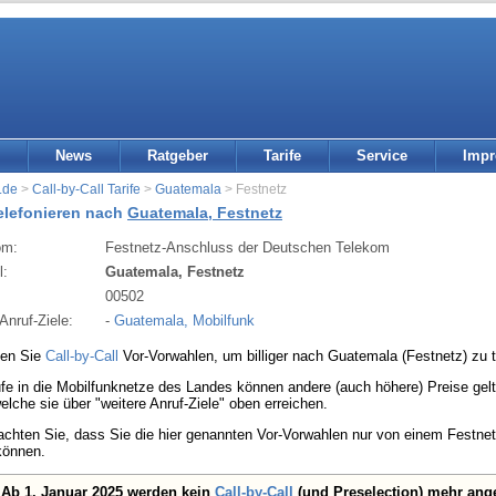
News
Ratgeber
Tarife
Service
Imp
.de
>
Call-by-Call Tarife
>
Guatemala
> Festnetz
telefonieren nach
Guatemala, Festnetz
om:
Festnetz-Anschluss der Deutschen Telekom
l:
Guatemala, Festnetz
:
00502
Anruf-Ziele:
-
Guatemala, Mobilfunk
den Sie
Call-by-Call
Vor-Vorwahlen, um billiger nach Guatemala (Festnetz) zu t
fe in die Mobilfunknetze des Landes können andere (auch höhere) Preise gelte
welche sie über "weitere Anruf-Ziele" oben erreichen.
eachten Sie, dass Sie die hier genannten Vor-Vorwahlen nur von einem Festn
können.
Ab 1. Januar 2025 werden kein
Call-by-Call
(und Preselection) mehr ang