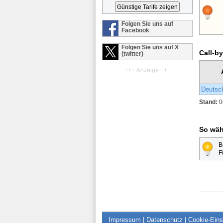
Folgen Sie uns auf
Facebook
Folgen Sie uns auf X
Call-by
(twitter)
+++ Anzeige +++
Deutsc
Stand:
0
So wäh
B
F
Impressum
|
Datenschutz
|
Cookie-Eins