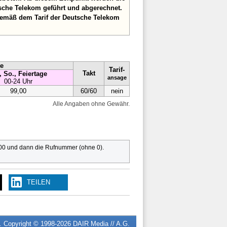
sche Telekom geführt und abgerechnet.
gemäß dem Tarif der Deutsche Telekom
te
Tarif-
Takt
, So., Feiertage
ansage
00-24 Uhr
99,00
60/60
nein
Alle Angaben ohne Gewähr.
 00 und dann die Rufnummer (ohne 0).
TEILEN
n. Copyright © 1998-2026
DAIR Media // A.G.