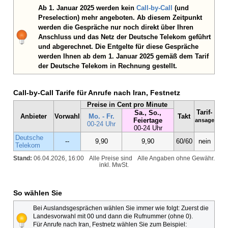
Ab 1. Januar 2025 werden kein
Call-by-Call
(und
Preselection) mehr angeboten. Ab diesem Zeitpunkt
werden die Gespräche nur noch direkt über Ihren
Anschluss und das Netz der Deutsche Telekom geführt
und abgerechnet. Die Entgelte für diese Gespräche
werden Ihnen ab dem 1. Januar 2025 gemäß dem Tarif
der Deutsche Telekom in Rechnung gestellt.
Call-by-Call Tarife für Anrufe nach Iran, Festnetz
Preise in Cent pro Minute
Tarif-
Sa., So.,
Anbieter
Vorwahl
Mo. - Fr.
Takt
Feiertage
ansage
00-24 Uhr
00-24 Uhr
Deutsche
--
9,90
9,90
60/60
nein
Telekom
Stand:
06.04.2026, 16:00
Alle Preise sind
Alle Angaben ohne Gewähr.
inkl. MwSt.
So wählen Sie
Bei Auslandsgesprächen wählen Sie immer wie folgt: Zuerst die
Landesvorwahl mit 00 und dann die Rufnummer (ohne 0).
Für Anrufe nach Iran, Festnetz wählen Sie zum Beispiel: