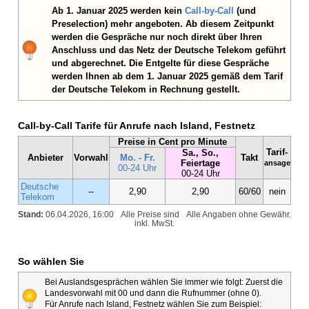
Ab 1. Januar 2025 werden kein
Call-by-Call
(und
Preselection) mehr angeboten. Ab diesem Zeitpunkt
werden die Gespräche nur noch direkt über Ihren
Anschluss und das Netz der Deutsche Telekom geführt
und abgerechnet. Die Entgelte für diese Gespräche
werden Ihnen ab dem 1. Januar 2025 gemäß dem Tarif
der Deutsche Telekom in Rechnung gestellt.
Call-by-Call Tarife für Anrufe nach Island, Festnetz
Preise in Cent pro Minute
Tarif-
Sa., So.,
Anbieter
Vorwahl
Mo. - Fr.
Takt
Feiertage
ansage
00-24 Uhr
00-24 Uhr
Deutsche
--
2,90
2,90
60/60
nein
Telekom
Stand:
06.04.2026, 16:00
Alle Preise sind
Alle Angaben ohne Gewähr.
inkl. MwSt.
So wählen Sie
Bei Auslandsgesprächen wählen Sie immer wie folgt: Zuerst die
Landesvorwahl mit 00 und dann die Rufnummer (ohne 0).
Für Anrufe nach Island, Festnetz wählen Sie zum Beispiel: