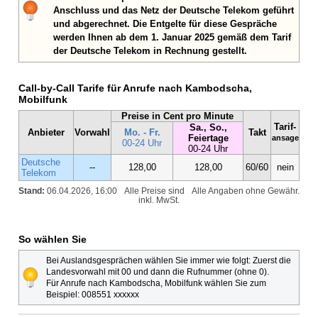
Anschluss und das Netz der Deutsche Telekom geführt
und abgerechnet. Die Entgelte für diese Gespräche
werden Ihnen ab dem 1. Januar 2025 gemäß dem Tarif
der Deutsche Telekom in Rechnung gestellt.
Call-by-Call Tarife für Anrufe nach Kambodscha,
Mobilfunk
Preise in Cent pro Minute
Tarif-
Sa., So.,
Anbieter
Vorwahl
Mo. - Fr.
Takt
Feiertage
ansage
00-24 Uhr
00-24 Uhr
Deutsche
--
128,00
128,00
60/60
nein
Telekom
Stand:
06.04.2026, 16:00
Alle Preise sind
Alle Angaben ohne Gewähr.
inkl. MwSt.
So wählen Sie
Bei Auslandsgesprächen wählen Sie immer wie folgt: Zuerst die
Landesvorwahl mit 00 und dann die Rufnummer (ohne 0).
Für Anrufe nach Kambodscha, Mobilfunk wählen Sie zum
Beispiel: 008551 xxxxxx