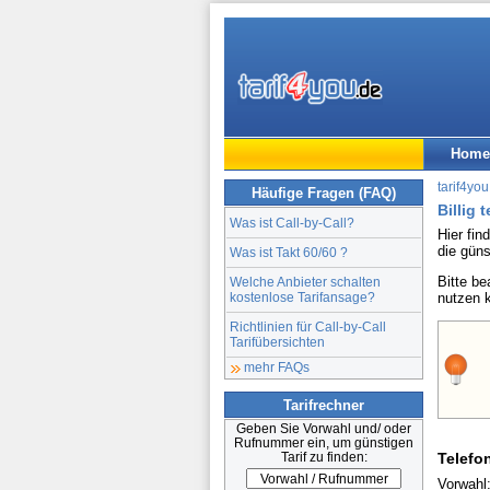
Home
tarif4you
Häufige Fragen (FAQ)
Billig 
Was ist Call-by-Call?
Hier fin
die gün
Was ist Takt 60/60 ?
Bitte b
Welche Anbieter schalten
kostenlose Tarifansage?
nutzen 
Richtlinien für Call-by-Call
Tarifübersichten
mehr FAQs
Tarifrechner
Geben Sie Vorwahl und/ oder
Rufnummer ein, um günstigen
Tarif zu finden:
Telefo
Vorwahl