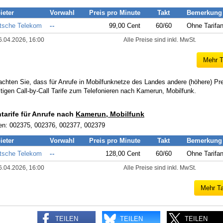
ieter
Vorwahl
Preis pro Minute
Takt
Bemerkung
tsche Telekom
--
99,00 Cent
60/60
Ohne Tarifa
6.04.2026, 16:00
Alle Preise sind inkl. MwSt.
Mehr T
achten Sie, dass für Anrufe in Mobilfunknetze des Landes andere (höhere) Pr
tigen Call-by-Call Tarife zum Telefonieren nach Kamerun, Mobilfunk.
ntarife für Anrufe nach
Kamerun, Mobilfunk
en: 002375, 002376, 002377, 002379
ieter
Vorwahl
Preis pro Minute
Takt
Bemerkung
tsche Telekom
--
128,00 Cent
60/60
Ohne Tarifa
6.04.2026, 16:00
Alle Preise sind inkl. MwSt.
Mehr Ta
TEILEN
TEILEN
TEILEN