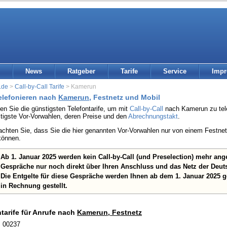
News
Ratgeber
Tarife
Service
Imp
.de
>
Call-by-Call Tarife
> Kamerun
telefonieren nach
Kamerun
, Festnetz und Mobil
den Sie die günstigsten Telefontarife, um mit
Call-by-Call
nach Kamerun zu telef
stigste Vor-Vorwahlen, deren Preise und den
Abrechnungstakt
.
eachten Sie, dass Sie die hier genannten Vor-Vorwahlen nur von einem Festn
können.
Ab 1. Januar 2025 werden kein Call-by-Call (und Preselection) mehr an
Gespräche nur noch direkt über Ihren Anschluss und das Netz der Deut
Die Entgelte für diese Gespräche werden Ihnen ab dem 1. Januar 2025 
in Rechnung gestellt.
ntarife für Anrufe nach
Kamerun, Festnetz
: 00237