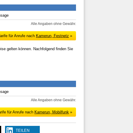
nsage
Alle Angaben ohne Gewähr.
arife für Anrufe nach
Kamerun, Festnetz
»
eise gelten können. Nachfolgend finden Sie
nsage
Alle Angaben ohne Gewähr.
rife für Anrufe nach
Kamerun, Mobilfunk
»
TEILEN