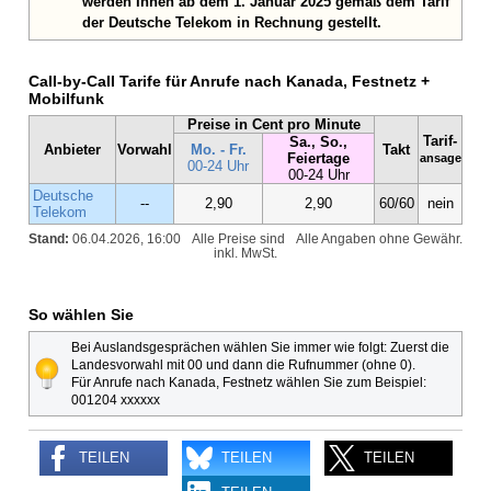
werden Ihnen ab dem 1. Januar 2025 gemäß dem Tarif
der Deutsche Telekom in Rechnung gestellt.
Call-by-Call Tarife für Anrufe nach Kanada, Festnetz +
Mobilfunk
Preise in Cent pro Minute
Tarif-
Sa., So.,
Anbieter
Vorwahl
Mo. - Fr.
Takt
Feiertage
ansage
00-24 Uhr
00-24 Uhr
Deutsche
--
2,90
2,90
60/60
nein
Telekom
Stand:
06.04.2026, 16:00
Alle Preise sind
Alle Angaben ohne Gewähr.
inkl. MwSt.
So wählen Sie
Bei Auslandsgesprächen wählen Sie immer wie folgt: Zuerst die
Landesvorwahl mit 00 und dann die Rufnummer (ohne 0).
Für Anrufe nach Kanada, Festnetz wählen Sie zum Beispiel:
001204 xxxxxx
TEILEN
TEILEN
TEILEN