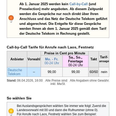
Ab 1. Januar 2025 werden kein
Call-by-Call
(und
Preselection) mehr angeboten. Ab diesem Zeitpunkt
werden die Gespräche nur noch direkt über Ihren
Anschluss und das Netz der Deutsche Telekom geführt
und abgerechnet. Die Entgelte für diese Gespräche
werden Ihnen ab dem 1. Januar 2025 gemäß dem Tarif
der Deutsche Telekom in Rechnung gestellt.
Call-by-Call Tarife für Anrufe nach Laos, Festnetz
Preise in Cent pro Minute
Tarif-
Sa., So.,
Anbieter
Vorwahl
Mo. - Fr.
Takt
Feiertage
ansage
00-24 Uhr
00-24 Uhr
Deutsche
--
99,00
99,00
60/60
nein
Telekom
Stand:
06.04.2026, 16:00
Alle Preise sind
Alle Angaben ohne Gewähr.
inkl. MwSt.
So wählen Sie
Bei Auslandsgesprächen wählen Sie immer wie folgt: Zuerst die
Landesvorwahl mit 00 und dann die Rufnummer (ohne 0).
Für Anrufe nach Laos, Festnetz wählen Sie zum Beispiel: